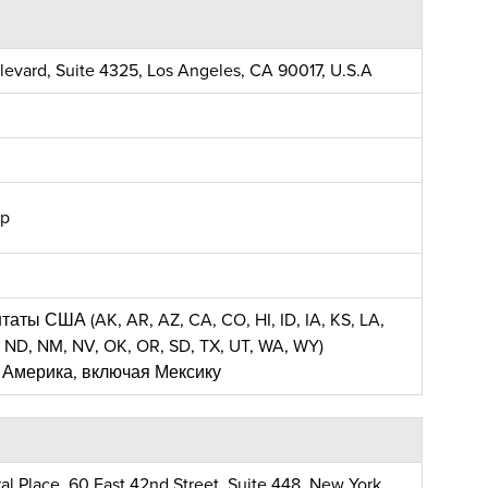
levard, Suite 4325, Los Angeles, CA 90017, U.S.A
jp
аты США (AK, AR, AZ, CA, CO, HI, ID, IA, KS, LA,
 ND, NM, NV, OK, OR, SD, TX, UT, WA, WY)
 Америка, включая Мексику
l Place, 60 East 42nd Street, Suite 448, New York,