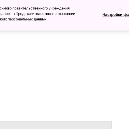
изм
исимого правительственного учреждения
алее – «Представительство») в отношении
Настройки фа
 моих персональных данных
ть
Что посмотреть
Планируем поездку