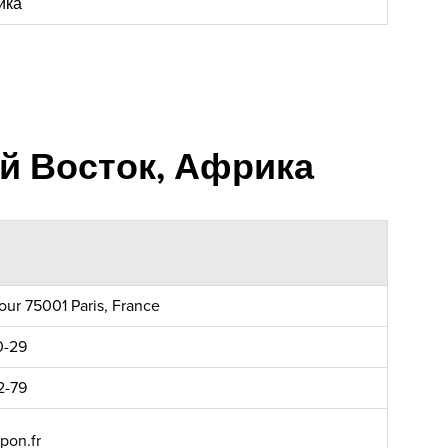
ика
й Восток, Африка
our 75001 Paris, France
0-29
2-79
pon.fr