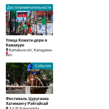
Достопримечательности
Улица Комати-дори в
Камакуре
Kamakura-shi, Kanagawa-
ken
События
Фестиваль Цуругаока
Хатимангу Рэйтайсай
2-1-31 Yukinoshita,