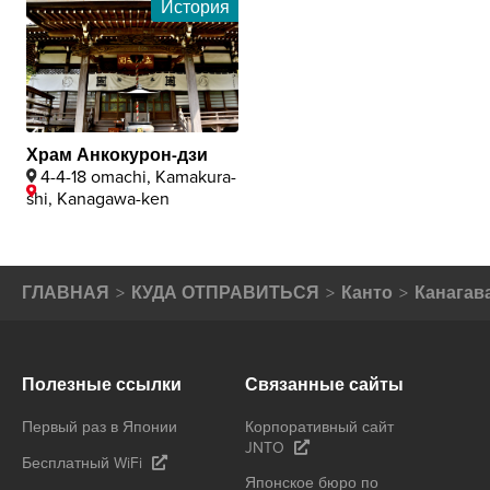
История
Храм Анкокурон-дзи
4-4-18 omachi, Kamakura-
shi, Kanagawa-ken
ГЛАВНАЯ
КУДА ОТПРАВИТЬСЯ
Канто
Канагав
Полезные ссылки
Связанные сайты
Первый раз в Японии
Корпоративный сайт
JNTO
Бесплатный WiFi
Японское бюро по