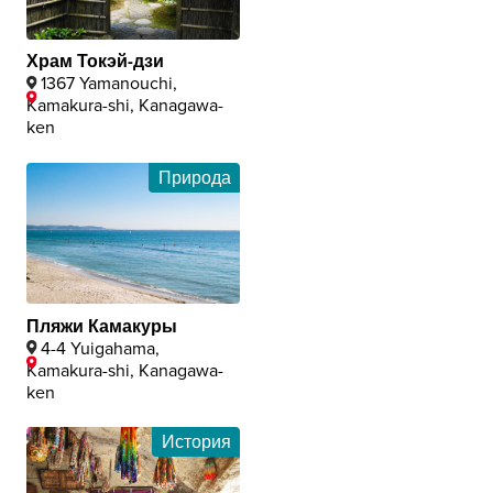
Храм Токэй-дзи
1367 Yamanouchi,
Kamakura-shi, Kanagawa-
ken
Природа
Пляжи Камакуры
4-4 Yuigahama,
Kamakura-shi, Kanagawa-
ken
История