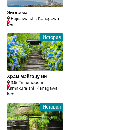
Эносима
Fujisawa-shi, Kanagawa-
ken
История
Храм Мэйгэцу-ин
189 Yamanouchi,
Kamakura-shi, Kanagawa-
ken
История