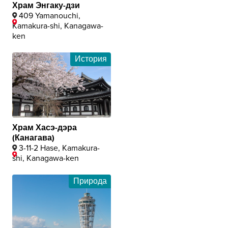
Храм Энгаку-дзи
409 Yamanouchi,
Kamakura-shi, Kanagawa-
ken
История
Храм Хасэ-дэра
(Канагава)
3-11-2 Hase, Kamakura-
shi, Kanagawa-ken
Природа