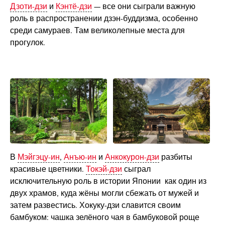
Дзоти-дзи
и
Кэнтё-дзи
— все они сыграли важную
роль в распространении дзэн-буддизма, особенно
среди самураев. Там великолепные места для
прогулок.
В
Мэйгэцу-ин
,
Анъю-ин
и
Анкокурон-дзи
разбиты
красивые цветники.
Токэй-дзи
сыграл
исключительную роль в истории Японии как один из
двух храмов, куда жёны могли сбежать от мужей и
затем развестись. Хокуку-дзи славится своим
бамбуком: чашка зелёного чая в бамбуковой роще