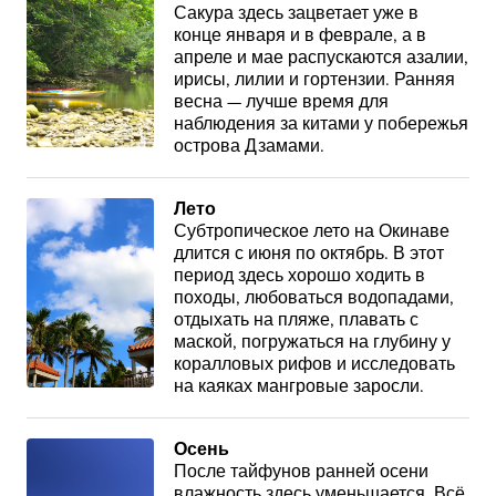
Сакура здесь зацветает уже в
конце января и в феврале, а в
апреле и мае распускаются азалии,
ирисы, лилии и гортензии. Ранняя
весна — лучше время для
наблюдения за китами у побережья
острова Дзамами.
Лето
Субтропическое лето на Окинаве
длится с июня по октябрь. В этот
период здесь хорошо ходить в
походы, любоваться водопадами,
отдыхать на пляже, плавать с
маской, погружаться на глубину у
коралловых рифов и исследовать
на каяках мангровые заросли.
Осень
После тайфунов ранней осени
влажность здесь уменьшается. Всё