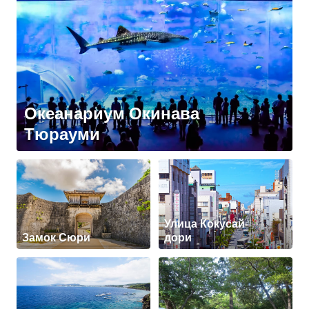
Океанариум Окинава
Тюрауми
Улица Кокусай-
Замок Сюри
дори