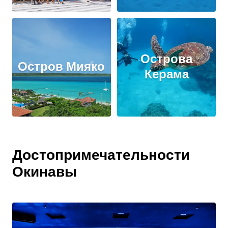
Острова
Остров Мияко
Керама
Достопримечательности
Окинавы