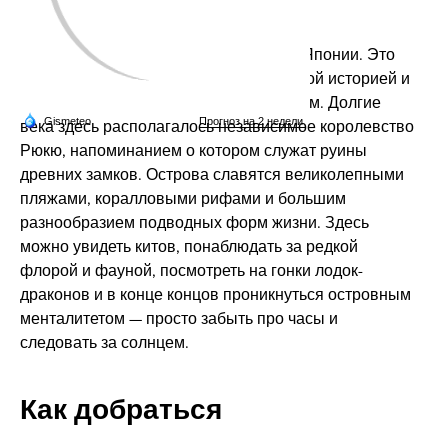
джунглями
Окинава — самая южная префектура Японии. Это
большая группа островов с собственной историей и
выраженным субтропическим климатом. Долгие
века здесь располагалось независимое королевство
Рюкю, напоминанием о котором служат руины
древних замков. Острова славятся великолепными
пляжами, коралловыми рифами и большим
разнообразием подводных форм жизни. Здесь
можно увидеть китов, понаблюдать за редкой
флорой и фауной, посмотреть на гонки лодок-
драконов и в конце концов проникнуться островным
менталитетом — просто забыть про часы и
следовать за солнцем.
Как добраться