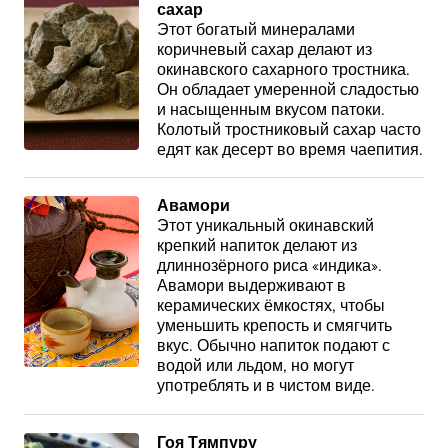
сахар
Этот богатый минералами
коричневый сахар делают из
окинавского сахарного тростника.
Он обладает умеренной сладостью
и насыщенным вкусом патоки.
Колотый тростниковый сахар часто
едят как десерт во время чаепития.
Авамори
Этот уникальный окинавский
крепкий напиток делают из
длиннозёрного риса «индика».
Авамори выдерживают в
керамических ёмкостях, чтобы
уменьшить крепость и смягчить
вкус. Обычно напиток подают с
водой или льдом, но могут
употреблять и в чистом виде.
Гоя Тямпуру