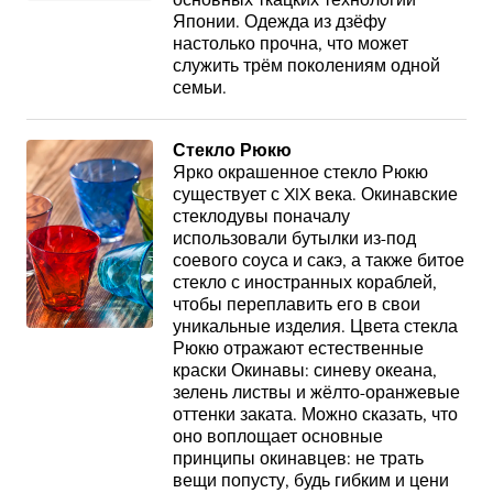
основных ткацких технологий
Японии. Одежда из дзёфу
настолько прочна, что может
служить трём поколениям одной
семьи.
Стекло Рюкю
Ярко окрашенное стекло Рюкю
существует с XIX века. Окинавские
стеклодувы поначалу
использовали бутылки из-под
соевого соуса и сакэ, а также битое
стекло с иностранных кораблей,
чтобы переплавить его в свои
уникальные изделия. Цвета стекла
Рюкю отражают естественные
краски Окинавы: синеву океана,
зелень листвы и жёлто-оранжевые
оттенки заката. Можно сказать, что
оно воплощает основные
принципы окинавцев: не трать
вещи попусту, будь гибким и цени