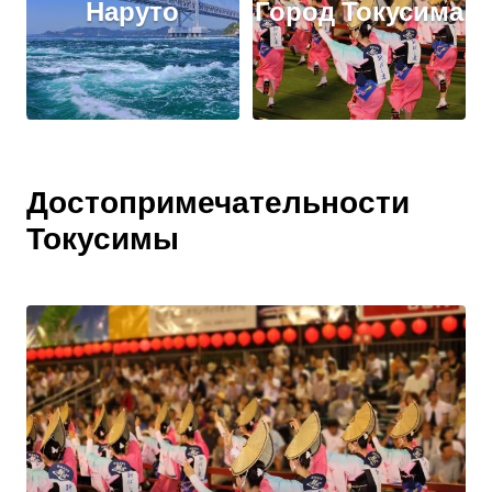
Наруто
Город Токусима
Достопримечательности
Токусимы