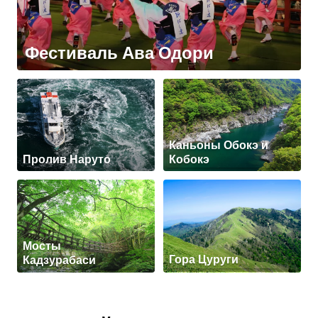
Фестиваль Ава Одори
Каньоны Обокэ и
Пролив Наруто
Кобокэ
Мосты
Кадзурабаси
Гора Цуруги