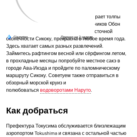
воздухе круглый год
Фестиваль Ава Одори
в Токусиме собирает толпы
туристов во время августовских праздников Обон
— но префектура, расположенная в восточной
оконечности Сикоку, прекрасна в любое время года.
Здесь хватает самых разных развлечений.
Займитесь рафтингом весной или сёрфингом летом,
в прохладные месяцы попробуйте местное сакэ в
городе Ава-Икэда и пройдите по паломническому
маршруту Сикоку. Советуем также отправиться в
обзорный морской круиз и
полюбоваться
водоворотами Наруто
.
Как добраться
Префектура Токусима обслуживается близлежащим
аэропортом Tokushima и связана с остальной частью