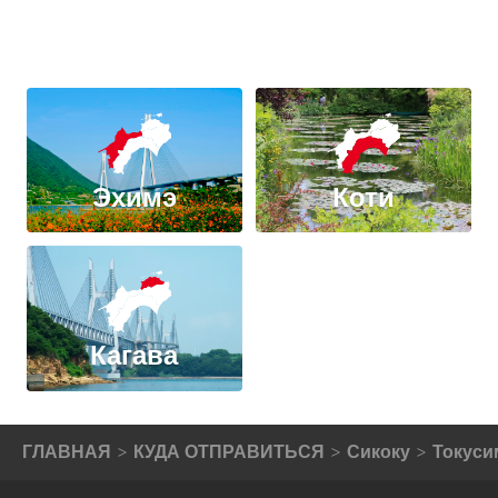
Эхимэ
Коти
Кагава
ГЛАВНАЯ
КУДА ОТПРАВИТЬСЯ
Сикоку
Токуси