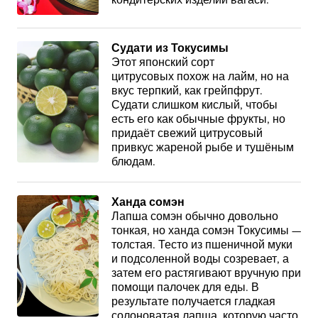
кондитерских изделий вагаси.
Судати из Токусимы
Этот японский сорт
цитрусовых похож на лайм, но на
вкус терпкий, как грейпфрут.
Судати слишком кислый, чтобы
есть его как обычные фрукты, но
придаёт свежий цитрусовый
привкус жареной рыбе и тушёным
блюдам.
Ханда сомэн
Лапша сомэн обычно довольно
тонкая, но ханда сомэн Токусимы —
толстая. Тесто из пшеничной муки
и подсоленной воды созревает, а
затем его растягивают вручную при
помощи палочек для еды. В
результате получается гладкая
солоноватая лапша, которую часто