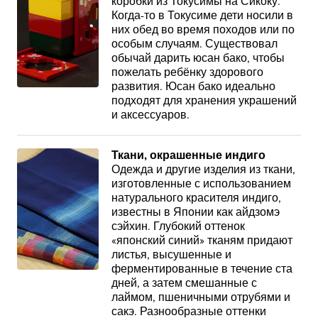
коробки из Токусимы на Сикоку.
Когда-то в Токусиме дети носили в
них обед во время походов или по
особым случаям. Существовал
обычай дарить юсан бако, чтобы
пожелать ребёнку здорового
развития. Юсан бако идеально
подходят для хранения украшений
и аксессуаров.
Ткани, окрашенные индиго
Одежда и другие изделия из ткани,
изготовленные с использованием
натурального красителя индиго,
известны в Японии как айдзомэ
сэйхин. Глубокий оттенок
«японский синий» тканям придают
листья, высушенные и
ферментированные в течение ста
дней, а затем смешанные с
лаймом, пшеничными отрубями и
сакэ. Разнообразные оттенки