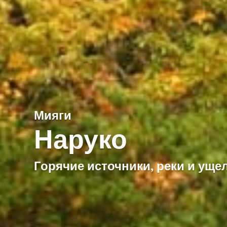
Мияги
Наруко
Горячие источники, реки и уще