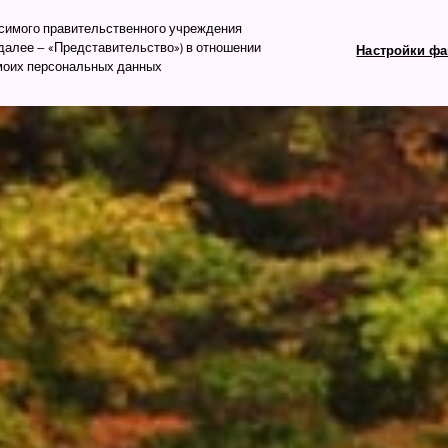
изм
исимого правительственного учреждения
алее – «Представительство») в отношении
Настройки фа
 моих персональных данных
ть
Что посмотреть
Планируем поездку