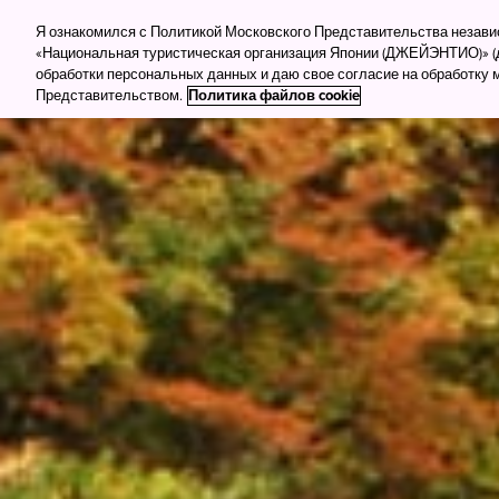
Для туркомпаний
Для прессы
Деловой тур
Я ознакомился с Политикой Московского Представительства незав
«Национальная туристическая организация Японии (ДЖЕЙЭНТИО)» (д
обработки персональных данных и даю свое согласие на обработку
Куда поеха
Представительством.
Политика файлов cookie