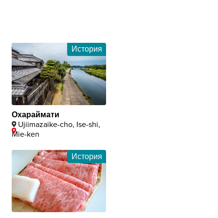
История
Охараймати
Ujiimazaike-cho, Ise-shi,
Mie-ken
История