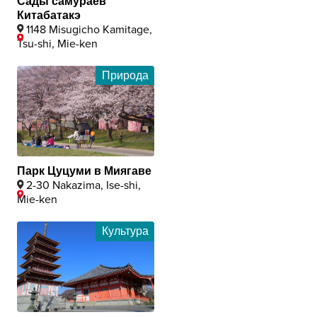
Сады самураев
Китабатакэ
1148 Misugicho Kamitage,
Tsu-shi, Mie-ken
Природа
Парк Цуцуми в Миягаве
2-30 Nakazima, Ise-shi,
Mie-ken
Культура