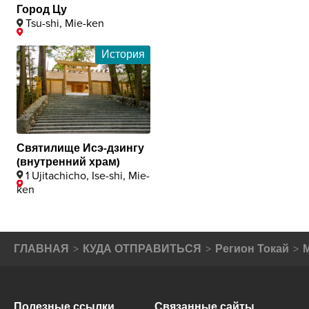
Город Цу
Tsu-shi, Mie-ken
История
Святилище Исэ-дзингу
(внутренний храм)
1 Ujitachicho, Ise-shi, Mie-
ken
ГЛАВНАЯ
КУДА ОТПРАВИТЬСЯ
Регион Токай
Полезные ссылки
Связанные сайты