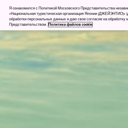
Для туркомпаний
Для прессы
Деловой тур
Я ознакомился с Политикой Московского Представительства незав
«Национальная туристическая организация Японии (ДЖЕЙЭНТИО)» (д
обработки персональных данных и даю свое согласие на обработку
Куда поеха
Представительством.
Политика файлов cookie