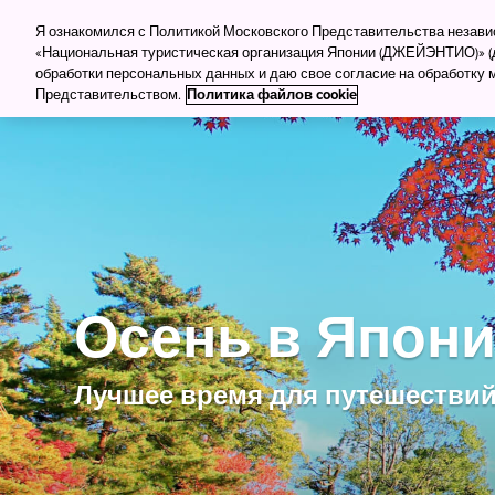
Для туркомпаний
Для прессы
Деловой тур
Я ознакомился с Политикой Московского Представительства незав
«Национальная туристическая организация Японии (ДЖЕЙЭНТИО)» (д
обработки персональных данных и даю свое согласие на обработку
Куда поеха
Представительством.
Политика файлов cookie
Осень в Япон
Лучшее время для путешестви