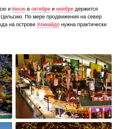
нсю и
Кюсю
в
октябре
и
ноябре
держится
о Цельсию. По мере продвижения на север
жда на острове
Хоккайдо
нужна практически