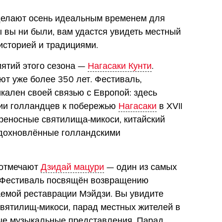
 делают осень идеальным временем для
 вы ни были, вам удастся увидеть местный
историей и традициями.
ятий этого сезона —
Нагасаки Кунти
.
ют уже более 350 лет. Фестиваль,
кален своей связью с Европой: здесь
тии голландцев к побережью
Нагасаки
в XVII
ереносные святилища-микоси, китайский
вдохновлённые голландскими
 отмечают
Дзидай мацури
— один из самых
. Фестиваль посвящён возвращению
аемой реставрации Мэйдзи. Вы увидите
вятилищ-микоси, парад местных жителей в
ые музыкальные представления. Парад