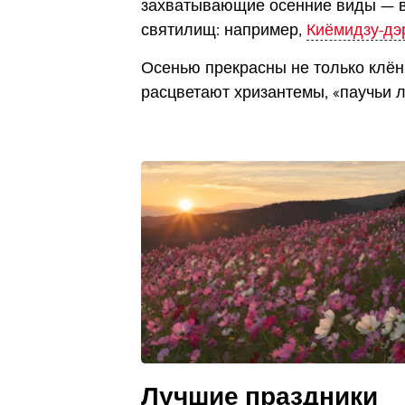
захватывающие осенние виды — в 
святилищ: например,
Киёмидзу-дэ
Осенью прекрасны не только клёны
расцветают хризантемы, «паучьи 
Лучшие праздники