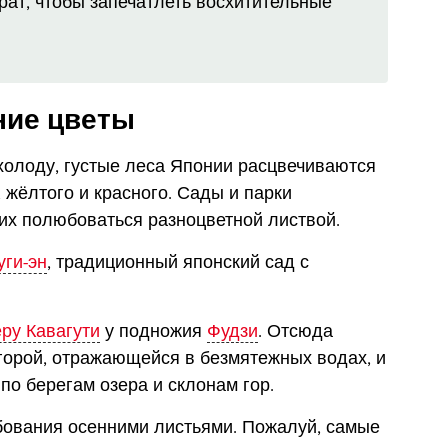
рат, чтобы запечатлеть восхитительные
ние цветы
 холоду, густые леса Японии расцвечиваются
 жёлтого и красного. Сады и парки
их полюбоваться разноцветной листвой.
уги-эн
, традиционный японский сад с
еру Кавагути
у подножия
Фудзи
. Отсюда
орой, отражающейся в безмятежных водах, и
по берегам озера и склонам гор.
ования осенними листьями. Пожалуй, самые