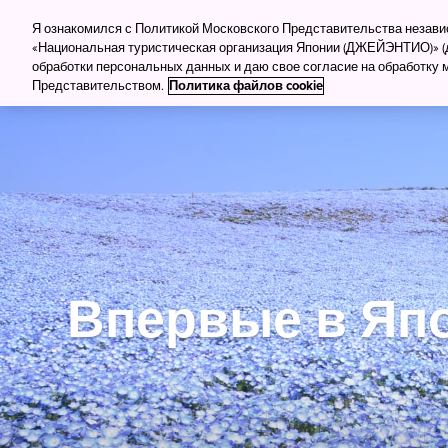
Для туркомпаний
Для прессы
Деловой тур
Я ознакомился с Политикой Московского Представительства незав
«Национальная туристическая организация Японии (ДЖЕЙЭНТИО)» (д
обработки персональных данных и даю свое согласие на обработку
Куда поеха
Представительством.
Политика файлов cookie
Впервые в Яп