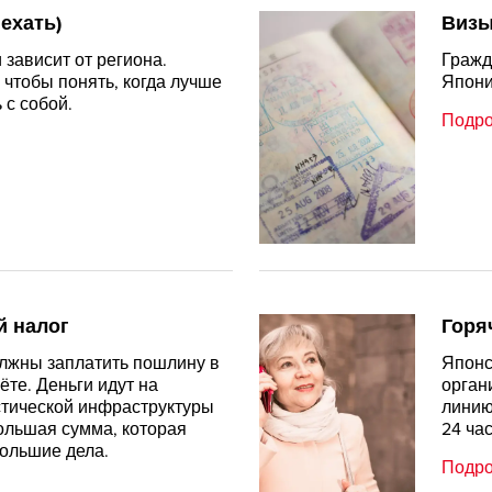
 ехать)
Виз
 зависит от региона.
Гражд
 чтобы понять, когда лучше
Япони
 с собой.
Подр
й налог
Горя
лжны заплатить пошлину в
Японс
ёте. Деньги идут на
орган
стической инфраструктуры
линию
ольшая сумма, которая
24 час
ольшие дела.
Подр