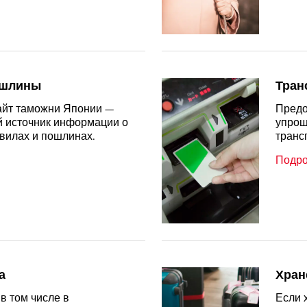
ошлины
Тран
йт таможни Японии —
Предо
 источник информации о
упрощ
вилах и пошлинах.
транс
Подр
а
Хран
в том числе в
Если 