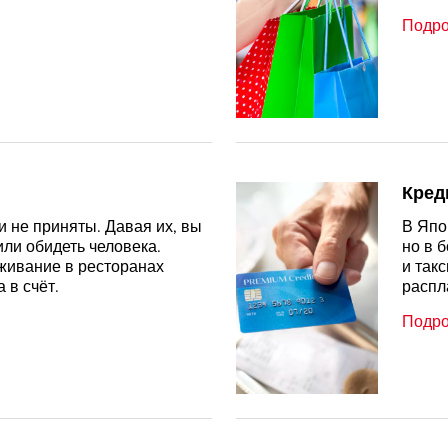
Подр
Кред
 не приняты. Давая их, вы
В Япо
или обидеть человека.
но в 
живание в ресторанах
и так
 в счёт.
распл
Подр