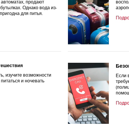
 автоматах, продают
воспо
 бутылках. Однако вода из-
аэроп
 пригодна для питья.
Подр
тешествия
Безо
ь, изучите возможности
Если 
 питаться и ночевать
требу
(поли
помощ
Подр