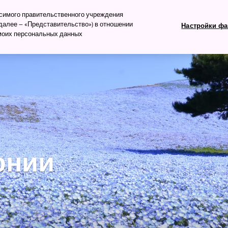
изм
исимого правительственного учреждения
алее – «Представительство») в отношении
Настройки фа
 моих персональных данных
ть
Что посмотреть
Планируем поездку
онии