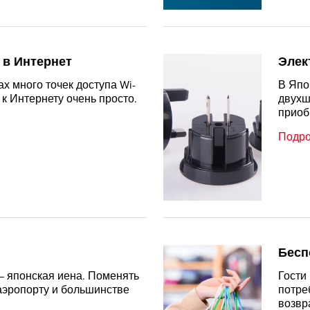
п в Интернет
Элек
ах много точек доступа Wi-
В Япо
 к Интернету очень просто.
двухш
приоб
Подр
Бесп
— японская иена. Поменять
Гости
аэропорту и большинстве
потре
возвр