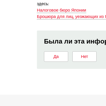
здесь:
Налоговое бюро Японии
Брошюра для лиц, уезжающих из Я
Была ли эта инфо
Да
Нет