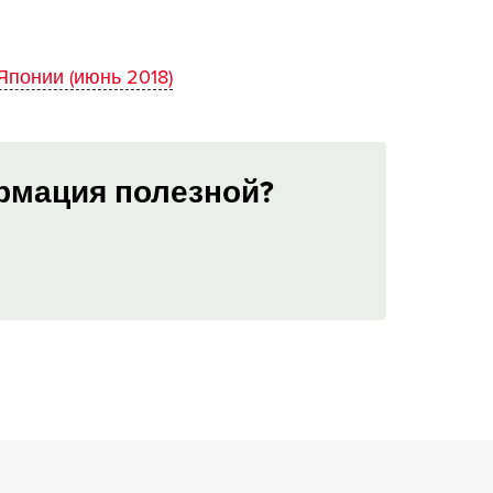
понии (июнь 2018)
рмация полезной?