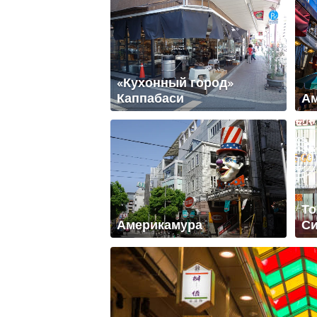
«Кухонный город»
Каппабаси
Ам
То
Америкамура
Си