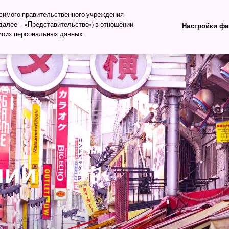
изм
исимого правительственного учреждения
алее – «Представительство») в отношении
Настройки фа
 моих персональных данных
ть
Что посмотреть
Планируем поездку
нии