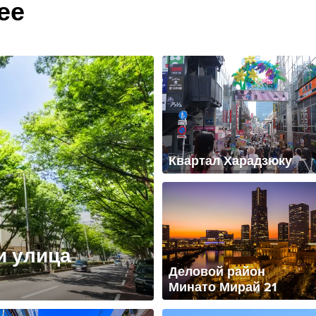
ее
Квартал Харадзюку
и улица
Деловой район
Минато Мирай 21