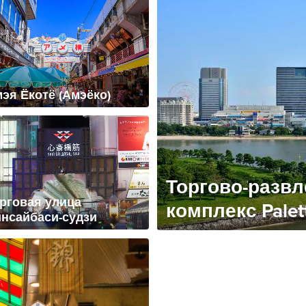
эя Ёкотё (Амэёко)
Торгово-разв
рговая улица
комплекс Palet
нсайбаси-судзи