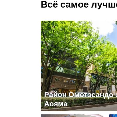
Всё самое лучш
Район Омотэсандо 
Аояма