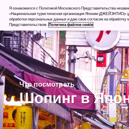
Для туркомпаний
Для прессы
Деловой тур
Я ознакомился с Политикой Московского Представительства незав
«Национальная туристическая организация Японии (ДЖЕЙЭНТИО)» (д
обработки персональных данных и даю свое согласие на обработку
Куда поеха
Представительством.
Политика файлов cookie
Что посмотреть
Шопинг в Япо