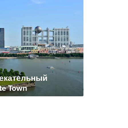
лекательный
te Town