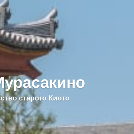
Мурасакино
сство старого Киото