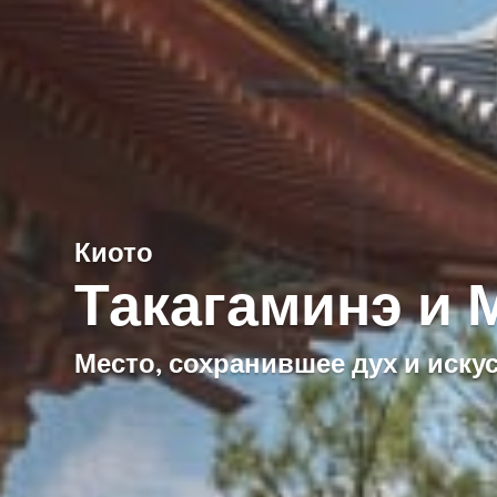
Киото
Такагаминэ и 
Место, сохранившее дух и иску