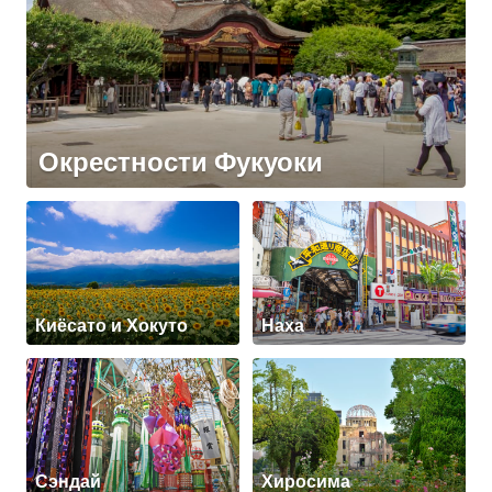
Окрестности Фукуоки
Киёсато и Хокуто
Наха
Сэндай
Хиросима