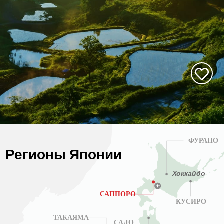
ФУРАНО
Регионы Японии
Хоккайдо
САППОРО
КУСИРО
ТАКАЯМА
САДО