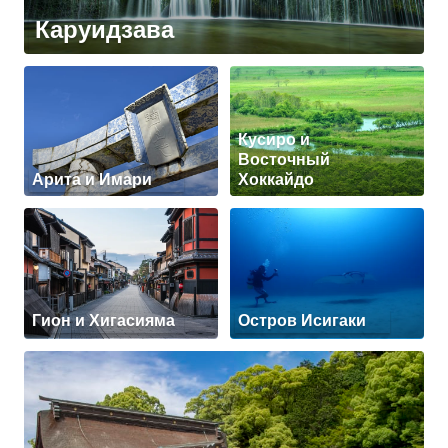
Каруидзава
Кусиро и
Восточный
Арита и Имари
Хоккайдо
Гион и Хигасияма
Остров Исигаки