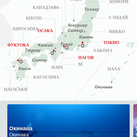
АОМОРИ
КАНАДЗАВА
Тохоку
СЭНДАЙ
КИОТО
Хокурику
ХИРОСИМА
Синэцу
ОСАКА
НИККО
Канто
ТОКИО
Токай
Кансай
ФУКУОКА
Тюгоку
ХАКОНЭ
НАГОЯ
Сикоку
ISE
НАРА
Кюсю
НАХА
КАГОСИМА
Окинава
НАГАСАКИ
Окинава
Окинава