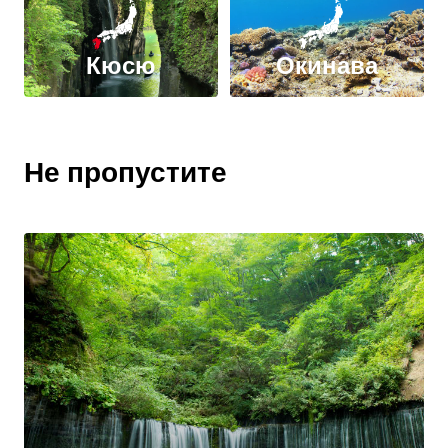
Кюсю
Окинава
Не пропустите