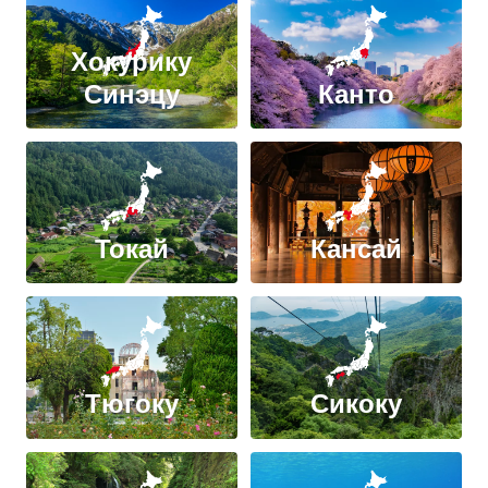
Хокурику
Синэцу
Канто
Токай
Кансай
Тюгоку
Сикоку