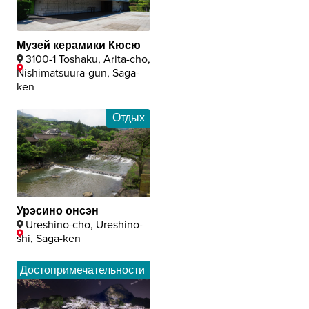
Музей керамики Кюсю
3100-1 Toshaku, Arita-cho,
Nishimatsuura-gun, Saga-
ken
Отдых
Урэсино онсэн
Ureshino-cho, Ureshino-
shi, Saga-ken
Достопримечательности