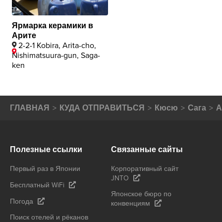
Ярмарка керамики в
Арите
2-2-1 Kobira, Arita-cho,
Nishimatsuura-gun, Saga-
ken
ГЛАВНАЯ
КУДА ОТПРАВИТЬСЯ
Кюсю
Сага
А
Полезные ссылки
Связанные сайты
Первый раз в Японии
Корпоративный сайт
JNTO
Бесплатный WiFi
Японское бюро по
Погода
конвенциям
Поиск отелей и рёканов