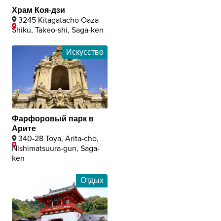
Храм Коя-дзи
3245 Kitagatacho Oaza
Shiku, Takeo-shi, Saga-ken
Искусство
Фарфоровый парк в
Арите
340-28 Toya, Arita-cho,
Nishimatsuura-gun, Saga-
ken
Отдых