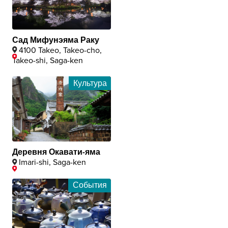
Сад Мифунэяма Раку
4100 Takeo, Takeo-cho,
Takeo-shi, Saga-ken
Культура
Деревня Окавати-яма
Imari-shi, Saga-ken
События