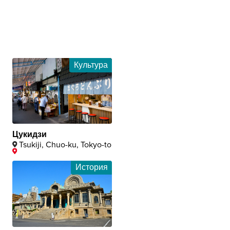
Культура
Цукидзи
Tsukiji, Chuo-ku, Tokyo-to
История