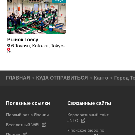
Рынок Тоёсу
6 Toyosu, Koto-ku, Tokyo-
to
ГЛАВНАЯ
КУДА ОТПРАВИТЬСЯ
Канто
Город Т
Полезные ссылки
Связанные сайты
Первый раз в Японии
Корпоративный сайт
JNTO
Бесплатный WiFi
Японское бюро по
Погода