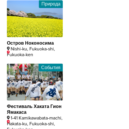
Природа
Остров Ноконосима
Nishi-ku, Fukuoka-shi,
Fukuoka-ken
События
Фестиваль Хаката Гион
Ямакаса
1-41 Kamikawabata-machi,
Hakata-ku, Fukuoka-shi,