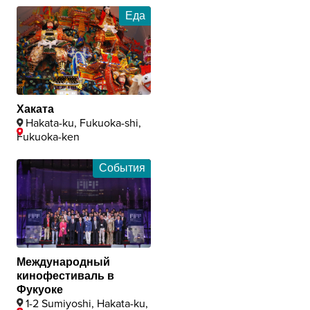
Еда
Хаката
Hakata-ku, Fukuoka-shi,
Fukuoka-ken
События
Международный
кинофестиваль в
Фукуоке
1-2 Sumiyoshi, Hakata-ku,