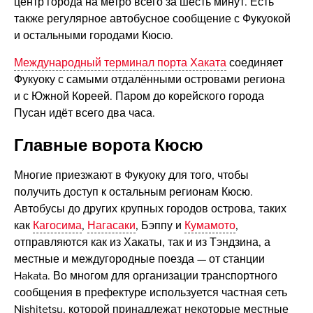
центр города на метро всего за шесть минут. Есть
также регулярное автобусное сообщение с Фукуокой
и остальными городами Кюсю.
Международный терминал порта Хаката
соединяет
Фукуоку с самыми отдалёнными островами региона
и с Южной Кореей. Паром до корейского города
Пусан идёт всего два часа.
Главные ворота Кюсю
Многие приезжают в Фукуоку для того, чтобы
получить доступ к остальным регионам Кюсю.
Автобусы до других крупных городов острова, таких
как
Кагосима
,
Нагасаки
, Бэппу и
Кумамото
,
отправляются как из Хакаты, так и из Тэндзина, а
местные и междугородные поезда — от станции
Hakata. Во многом для организации транспортного
сообщения в префектуре используется частная сеть
Nishitetsu, которой принадлежат некоторые местные