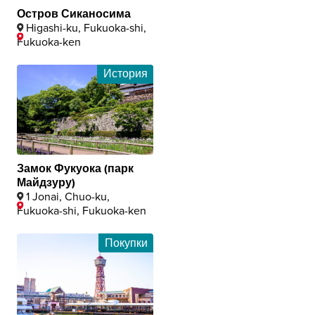
Остров Сиканосима
Higashi-ku, Fukuoka-shi,
Fukuoka-ken
История
Замок Фукуока (парк
Майдзуру)
1 Jonai, Chuo-ku,
Fukuoka-shi, Fukuoka-ken
Покупки