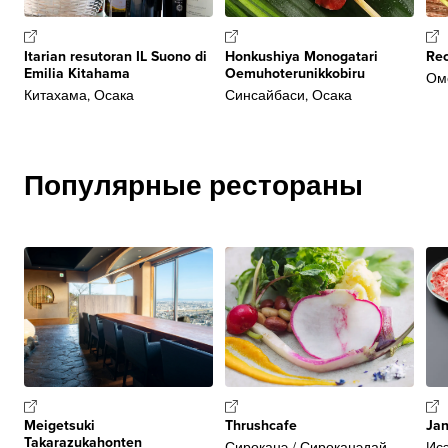
Itarian resutoran IL Suono di
Honkushiya Monogatari
Re
Emilia Kitahama
Oemuhoterunikkobiru
Ом
Китахама, Осака
Синсайбаси, Осака
Популярные рестораны
Meigetsuki
Thrushcafe
Ja
Takarazukahonten
Сироканэ / Сироканэдай,
Исэ