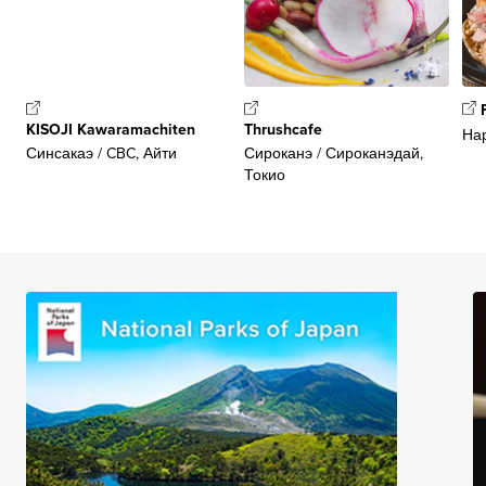
KISOJI Kawaramachiten
Thrushcafe
Нар
Синсакаэ / CBC, Айти
Сироканэ / Сироканэдай,
Токио