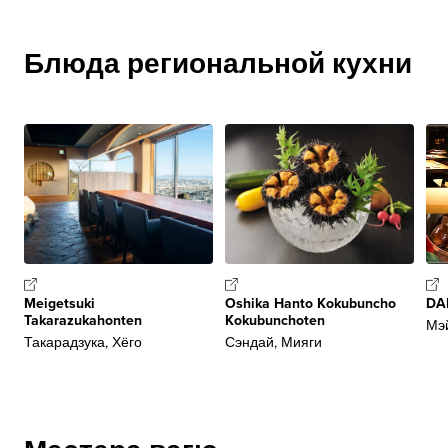
Блюда региональной кухни
Meigetsuki
Oshika Hanto Kokubuncho
DA
Takarazukahonten
Kokubunchoten
Мэй
Такарадзука, Хёго
Сэндай, Мияги