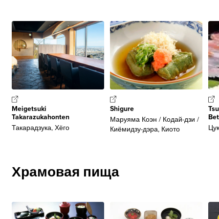
Meigetsuki
Shigure
Tsu
Takarazukahonten
Bet
Маруяма Коэн / Кодай-дзи /
Такарадзука, Хёго
Цук
Киёмидзу-дэра, Киото
Храмовая пища