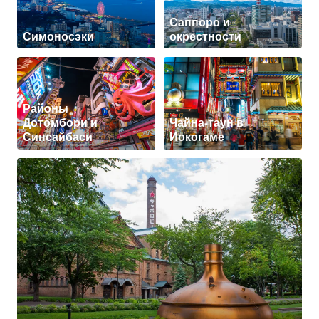
Саппоро и
Симоносэки
окрестности
Районы
Дотомбори и
Чайна-таун в
Синсайбаси
Иокогаме