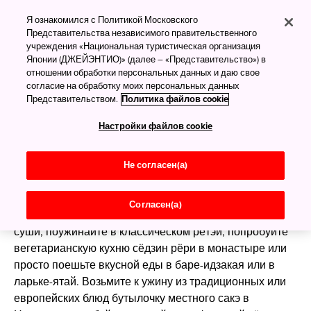
Еда и напитки в
Я ознакомился с Политикой Московского
Представительства независимого правительственного
Японии
учреждения «Национальная туристическая организация
Японии (ДЖЕЙЭНТИО)» (далее – «Представительство») в
Еда как искусство
отношении обработки персональных данных и даю свое
согласие на обработку моих персональных данных
Японскую кухню можно разделить на васёку
Представительством.
Политика файлов cookie
(традиционные японские блюда — суши,
Настройки файлов cookie
сомэн, тэмпура) и ёсёку (японские варианты
западной пищи — паста, омлет, тушёная говядина).
От северного
Хоккайдо
до
Кюсю
и
Окинавы
на юге —
Не согласен(а)
везде встречается огромное разнообразие блюд, в
том числе сезонных и отражающих местные
Согласен(а)
культурные особенности. Посидите за конвейером с
суши, поужинайте в классическом рётэй, попробуйте
вегетарианскую кухню сёдзин рёри в монастыре или
просто поешьте вкусной еды в баре-идзакая или в
ларьке-ятай. Возьмите к ужину из традиционных или
европейских блюд бутылочку местного сакэ в