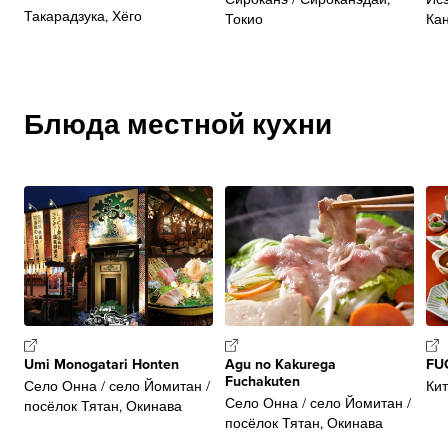
Такарадзука, Хёго
Токио
Ка
Блюда местной кухни
Umi Monogatari Honten
Agu no Kakurega
FUG
Fuchakuten
Село Онна / село Йомитан /
Кит
Село Онна / село Йомитан /
посёлок Тятан, Окинава
посёлок Тятан, Окинава