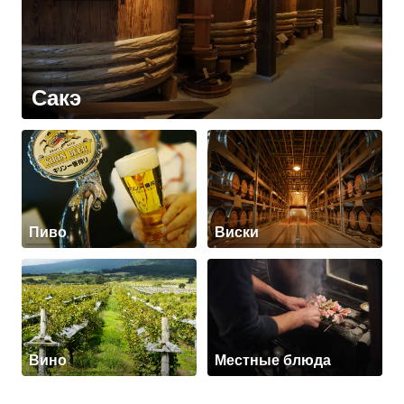
Сакэ
Пиво
Виски
Вино
Местные блюда