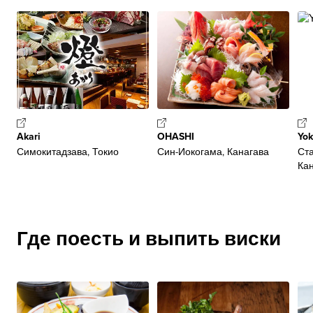
Akari
OHASHI
Yok
Симокитадзава, Токио
Син-Иокогама, Канагава
Ст
Ка
Где поесть и выпить виски