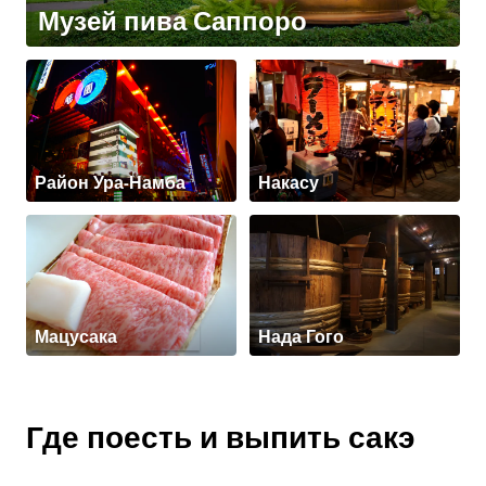
Музей пива Саппоро
Район Ура-Намба
Накасу
Мацусака
Нада Гого
Где поесть и выпить сакэ