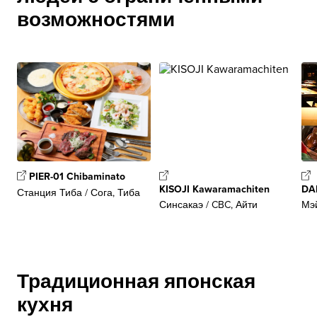
возможностями
PIER-01 Chibaminato
KISOJI Kawaramachiten
DA
Станция Тиба / Сога, Тиба
Синсакаэ / CBC, Айти
Мэй
Традиционная японская
кухня