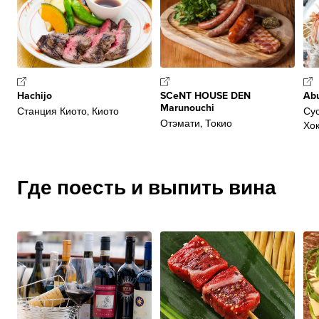
Hachijo
SCeNT HOUSE DEN
Abu
Marunouchi
Станция Киото, Киото
Сус
Отэмати, Токио
Хо
Где поесть и выпить вина