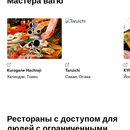
Мастера вагю
Kurogane Hachioji
Taruichi
KY
Хатиодзи, Токио
Сакаи, Осака
Йон
Рестораны с доступом для
людей с ограниченными