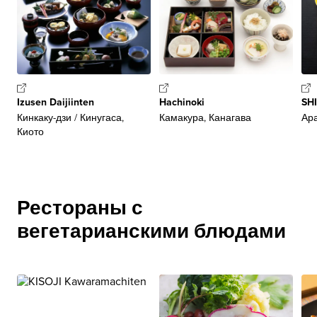
Izusen Daijiinten
Hachinoki
SH
Кинкаку-дзи / Кинугаса,
Камакура, Канагава
Ар
Киото
Рестораны с
вегетарианскими блюдами