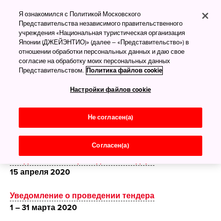
Уведомления о
Я ознакомился с Политикой Московского
проведении тендеров
Представительства независимого правительственного
учреждения «Национальная туристическая организация
Уведомления о проведении
Японии (ДЖЕЙЭНТИО)» (далее – «Представительство») в
тендеров
отношении обработки персональных данных и даю свое
согласие на обработку моих персональных данных
Представительством.
Политика файлов cookie
Уведомление о проведении тендера
Настройки файлов cookie
24 мая 2021
Не согласен(а)
Уведомление о проведении тендера
12 апреля 2021
Согласен(а)
Уведомление о проведении тендера
15 апреля 2020
Уведомление о проведении тендера
1 – 31 марта 2020