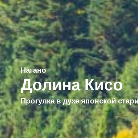
Нагано
Долина Кисо
Прогулка в духе японской стар