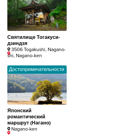
Святилище Тогакуси-
дзиндзя
3506 Togakushi, Nagano-
shi, Nagano-ken
Достопримечательности
Японский
романтический
маршрут (Нагано)
Nagano-ken