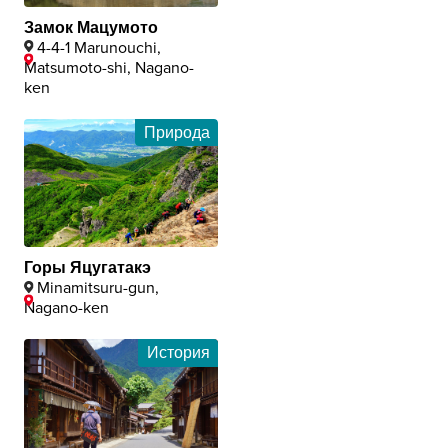
Замок Мацумото
4-4-1 Marunouchi,
Matsumoto-shi, Nagano-
ken
Природа
Горы Яцугатакэ
Minamitsuru-gun,
Nagano-ken
История