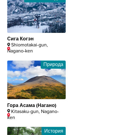
Сига Когэн
Shiomotakai-gun,
Nagano-ken
Природа
Гора Асама (Нагано)
Kitasaku-gun, Nagano-
ken
История