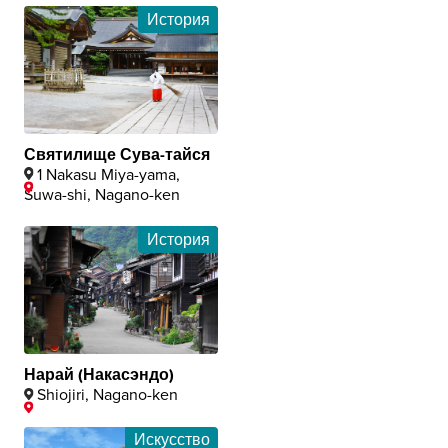
История
Святилище Сува-тайся
1 Nakasu Miya-yama,
Suwa-shi, Nagano-ken
История
Нарай (Накасэндо)
Shiojiri, Nagano-ken
Искусство