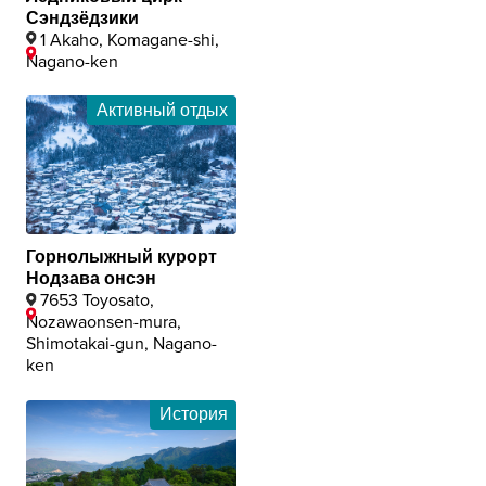
Сэндзёдзики
1 Akaho, Komagane-shi,
Nagano-ken
Активный отдых
Горнолыжный курорт
Нодзава онсэн
7653 Toyosato,
Nozawaonsen-mura,
Shimotakai-gun, Nagano-
ken
История