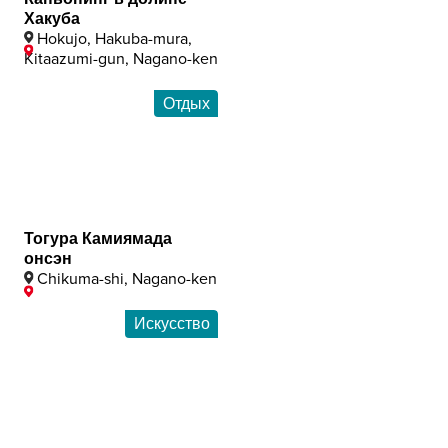
Хакуба
Hokujo, Hakuba-mura,
Kitaazumi-gun, Nagano-ken
Отдых
Тогура Камиямада
онсэн
Chikuma-shi, Nagano-ken
Искусство