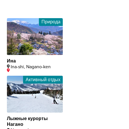
Природа
Ина
Ina-shi, Nagano-ken
Активный отдых
Лыжные курорты
Нагано