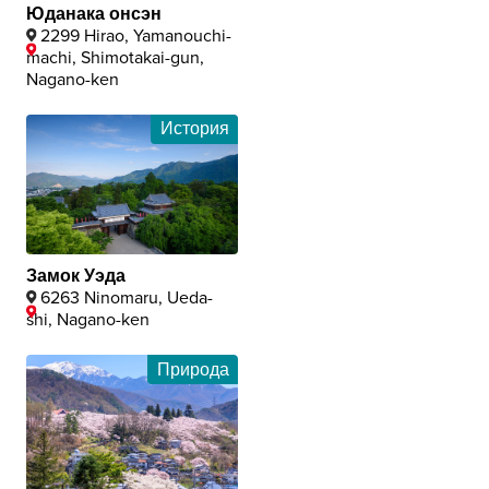
Юданака онсэн
2299 Hirao, Yamanouchi-
machi, Shimotakai-gun,
Nagano-ken
История
Замок Уэда
6263 Ninomaru, Ueda-
shi, Nagano-ken
Природа