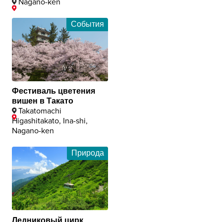
Nagano-ken
События
Фестиваль цветения
вишен в Такато
Takatomachi
Higashitakato, Ina-shi,
Nagano-ken
Природа
Ледниковый цирк