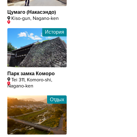
Цумаго (Накасэндо)
Kiso-gun, Nagano-ken
История
Парк замка Коморо
Tei 311, Komoro-shi,
Nagano-ken
Отдых