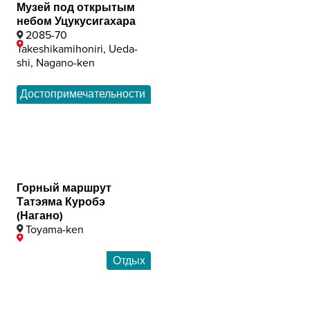
Музей под открытым
небом Уцукусигахара
2085-70
Takeshikamihoniri, Ueda-
shi, Nagano-ken
Достопримечательности
Горный маршрут
Татэяма Куробэ
(Нагано)
Toyama-ken
Отдых