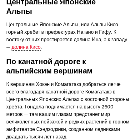
Центральные Японские
Альпы
Центральные Японские Альпы, или Альпы Кисо —
горный хребет в префектурах Нагано и Гифу. К
востоку от них простирается долина Ина, а к западу
—
долина Кисо
.
По канатной дороге к
альпийским вершинам
К вершинам Хокэн и Комагатакэ добраться легче
всего благодаря канатной дороге Комагатакэ в
Центральных Японских Альпах с восточной стороны
хребта. Гондола поднимается на высоту 2600
метров — там вашим глазам предстанет мир
великолепных пейзажей и редких растений в горном
амфитеатре Сэндзодзики, созданном ледниками
двадцать тысяч лет назад.