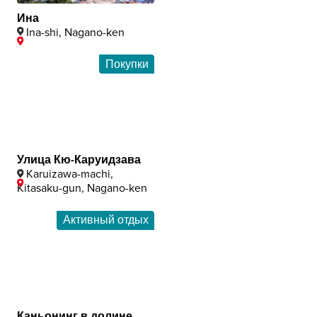
Ина
Ina-shi, Nagano-ken
Покупки
Улица Кю-Каруидзава
Karuizawa-machi,
Kitasaku-gun, Nagano-ken
Активный отдых
Каньонинг в долине