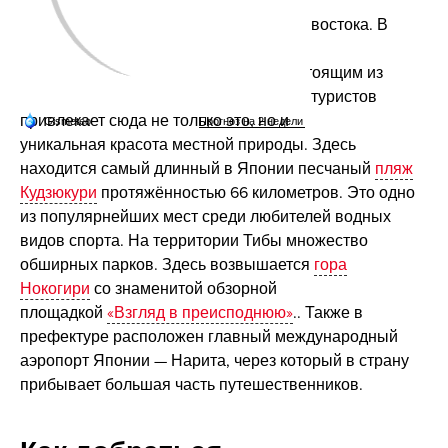
Префектура Тиба примыкает к Токио с востока. В
первую очередь она известна
огромным
Диснейлендом
(на деле состоящим из
нескольких парков поменьше). Однако туристов
привлекает сюда не только это, но и
уникальная красота местной природы. Здесь
находится самый длинный в Японии песчаный
пляж
Кудзюкури
протяжённостью 66 километров. Это одно
из популярнейших мест среди любителей водных
видов спорта. На территории Тибы множество
обширных парков. Здесь возвышается
гора
Нокогири
со знаменитой обзорной
площадкой
«Взгляд в преисподнюю»
.. Также в
префектуре расположен главный международный
аэропорт Японии — Нарита, через который в страну
прибывает большая часть путешественников.