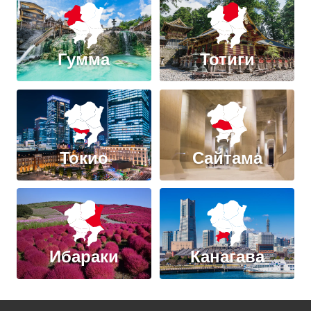
Гумма
Тотиги
Токио
Сайтама
Ибараки
Канагава