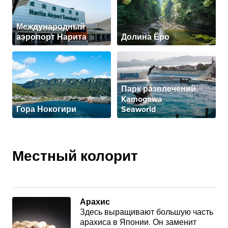
Международный
аэропорт Нарита
Долина Ёро
Парк развлечений
Kamogawa
Гора Нокогири
Seaworld
Местный колорит
Арахис
Здесь выращивают большую часть
арахиса в Японии. Он заменит