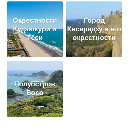
Окрестности
Город
Кудзюкури и
Кисарадзу и его
Тёси
окрестности
Полуостров
Босо