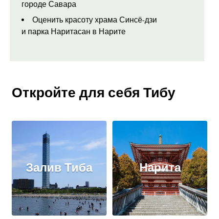
городе Савара
Оценить красоту храма Синсё-дзи
и парка Наритасан в Нарите
Откройте для себя Тибу
Залив Тиба
Нарита