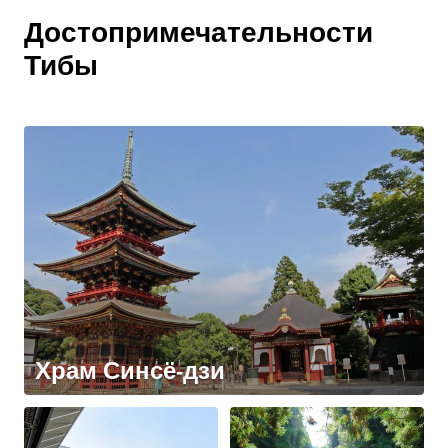
Достопримечательности
Тибы
Храм Синсё-дзи