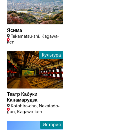
Ясима
Takamatsu-shi, Kagawa-
ken
Культура
Театр Кабуки
Канамарудза
Kotohira-cho, Nakatado-
gun, Kagawa-ken
История