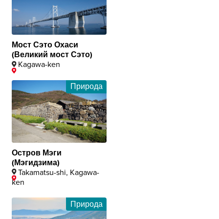
Мост Сэто Охаси
(Великий мост Сэто)
Kagawa-ken
Природа
Остров Мэги
(Мэгидзима)
Takamatsu-shi, Kagawa-
ken
Природа