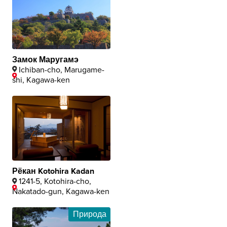
Замок Маругамэ
Ichiban-cho, Marugame-
shi, Kagawa-ken
Рёкан Kotohira Kadan
1241-5, Kotohira-cho,
Nakatado-gun, Kagawa-ken
Природа