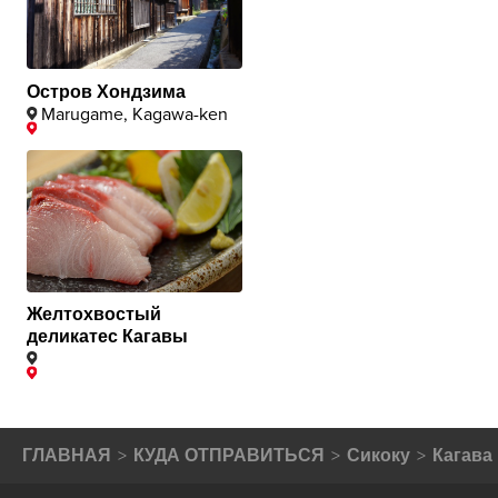
Остров Хондзима
Marugame, Kagawa-ken
Желтохвостый
деликатес Кагавы
ГЛАВНАЯ
КУДА ОТПРАВИТЬСЯ
Сикоку
Кагава