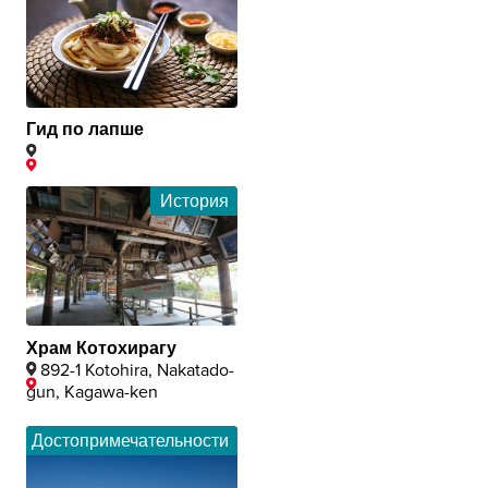
Гид по лапше
История
Храм Котохирагу
892-1 Kotohira, Nakatado-
gun, Kagawa-ken
Достопримечательности