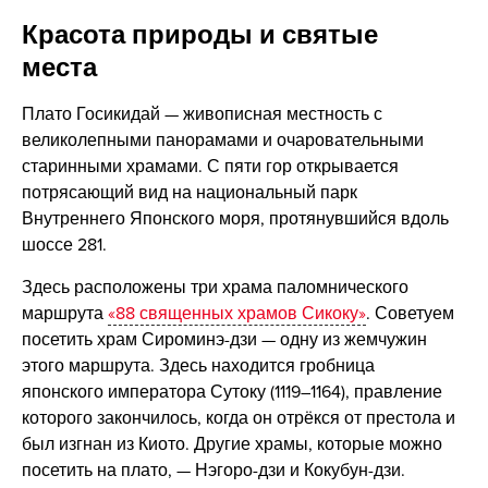
Красота природы и святые
места
Плато Госикидай — живописная местность с
великолепными панорамами и очаровательными
старинными храмами. С пяти гор открывается
потрясающий вид на национальный парк
Внутреннего Японского моря, протянувшийся вдоль
шоссе 281.
Здесь расположены три храма паломнического
маршрута
«88 священных храмов Сикоку»
. Советуем
посетить храм Сироминэ-дзи — одну из жемчужин
этого маршрута. Здесь находится гробница
японского императора Сутоку (1119–1164), правление
которого закончилось, когда он отрёкся от престола и
был изгнан из Киото. Другие храмы, которые можно
посетить на плато, — Нэгоро-дзи и Кокубун-дзи.