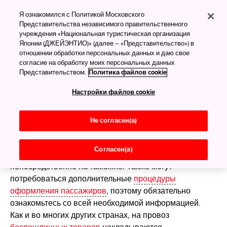
Таможня и пошлины
Я ознакомился с Политикой Московского
Представительства независимого правительственного
учреждения «Национальная туристическая организация
Японии (ДЖЕЙЭНТИО)» (далее – «Представительство») в
Японская таможня
отношении обработки персональных данных и даю свое
согласие на обработку моих персональных данных
Официальная веб-страница Японской таможенной
Представительством.
Политика файлов cookie
службы
— самый надёжный источник ответов на
Настройки файлов cookie
любые вопросы о действующих в стране
таможенных правилах. На въезде в Японию будет
необходимо сдать
таможенную декларацию
для
Не согласен(а)
ручной клади и несопровождаемого багажа на
таможенном контроле. Бланки декларации можно
Согласен(а)
получить в самолёте, на корабле или
непосредственно на таможне. Также могут
потребоваться дополнительные
процедуры
оформления пассажиров
, поэтому обязательно
ознакомьтесь со всей необходимой информацией.
Как и во многих других странах, на провоз