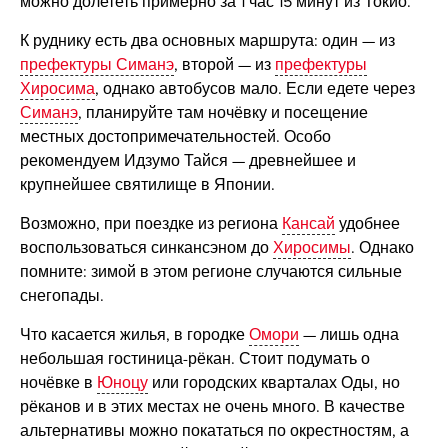
можно долететь примерно за 1 час 15 минут из Токио.
К руднику есть два основных маршрута: один — из
префектуры Симанэ
, второй — из
префектуры
Хиросима
, однако автобусов мало. Если едете через
Симанэ
, планируйте там ночёвку и посещение
местных достопримечательностей. Особо
рекомендуем Идзумо Тайся — древнейшее и
крупнейшее святилище в Японии.
Возможно, при поездке из региона
Кансай
удобнее
воспользоваться синкансэном до
Хиросимы
. Однако
помните: зимой в этом регионе случаются сильные
снегопады.
Что касается жилья, в городке
Омори
— лишь одна
небольшая гостиница-рёкан. Стоит подумать о
ночёвке в
Юноцу
или городских кварталах Оды, но
рёканов и в этих местах не очень много. В качестве
альтернативы можно покататься по окрестностям, а