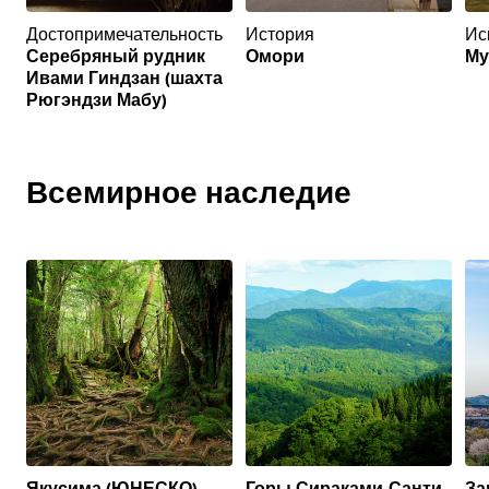
Достопримечательность
История
Ис
Серебряный рудник
Омори
Му
Ивами Гиндзан (шахта
Рюгэндзи Мабу)
Всемирное наследие
Якусима (ЮНЕСКО)
Горы Сираками-Санти
За