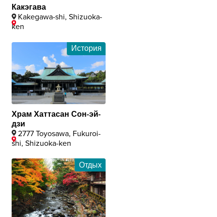
Какэгава
Kakegawa-shi, Shizuoka-
ken
История
Храм Хаттасан Сон-эй-
дзи
2777 Toyosawa, Fukuroi-
shi, Shizuoka-ken
Отдых