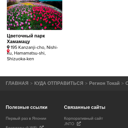
Цветочный парк
Хамамацу
195 Kanzanji-cho, Nishi-
ku, Hamamatsu-shi,
Shizuoka-ken
ГЛАВНАЯ
КУДА ОТПРАВИТЬСЯ
Регион Токай
Полезные ссылки
Связанные сайты
Первый раз в Японии
Корпоративный сайт
JNTO
Бесплатный WiFi