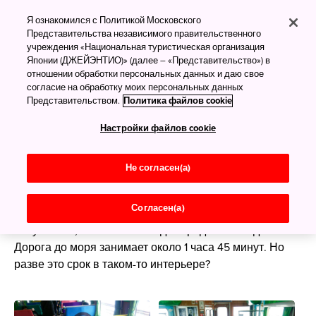
К морю на Покемоне
Я ознакомился с Политикой Московского
Представительства независимого правительственного
учреждения «Национальная туристическая организация
Pokemon with you или «Покемон с тобой» — так
Японии (ДЖЕЙЭНТИО)» (далее – «Представительство») в
отношении обработки персональных данных и даю свое
называется поезд местного значения, который
согласие на обработку моих персональных данных
курсирует между городом Итиносеки, что
Представительством.
Политика файлов cookie
в
префектуре Иватэ
, и городом Кесеннума, что на
тихоокеанском побережье
префектуры Мияги
.
Настройки файлов cookie
Героями мультсериала про карманных монстров
«электричка» разукрашена и снаружи, и внутри.
Не согласен(а)
Поезд-покемон перевозит пассажиров не каждый
Согласен(а)
день, а только по выходным и праздникам.
Разумеется, больше всего здесь родителей с детьми.
Дорога до моря занимает около 1 часа 45 минут. Но
разве это срок в таком-то интерьере?