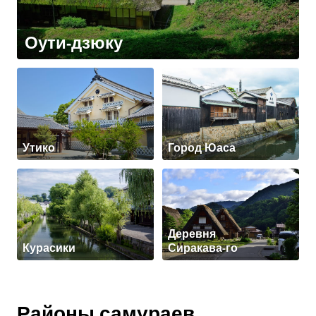
Оути-дзюку
Утико
Город Юаса
Деревня
Курасики
Сиракава-го
Районы самураев