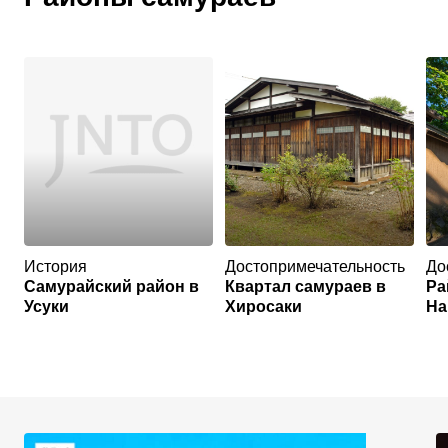
История
Достопримечательность
До
Самурайский район в
Квартал самураев в
Ра
Усуки
Хиросаки
На