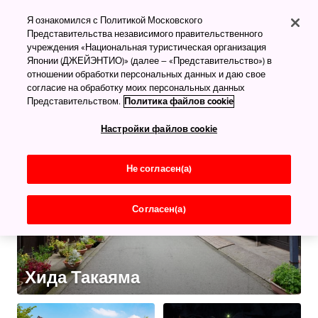
Что посмотреть
Я ознакомился с Политикой Московского
Старые города
Представительства независимого правительственного
учреждения «Национальная туристическая организация
Всё самое лучшее
Японии (ДЖЕЙЭНТИО)» (далее – «Представительство») в
отношении обработки персональных данных и даю свое
согласие на обработку моих персональных данных
Представительством.
Политика файлов cookie
Настройки файлов cookie
Не согласен(а)
Согласен(а)
Хида Такаяма