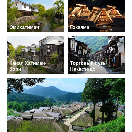
Омихатиман
Гокаяма
Канал Хатиман-
Торговый путь
бори
Накасэндо