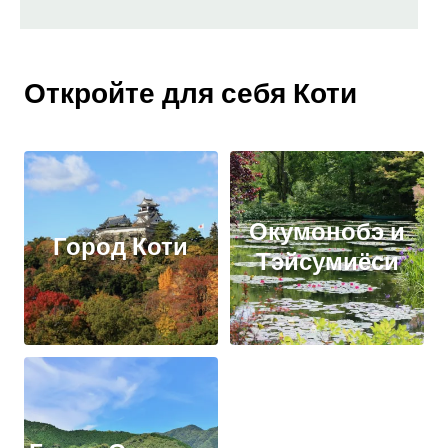
Откройте для себя Коти
Окумонобэ и
Город Коти
Тэйсумиёси