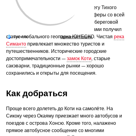
Префектура Коти расположена на берегу Тихого
океана, поэтому сюда съезжаются сёрферы со всей
Японии. Мыс
Мурото
с его изрезанной береговой
линией, необычными скалами и валунами получил
статус глобального геопарка ЮНЕСКО. Чистая
река
Симанто
привлекает множество туристов и
путешественников. Исторические городские
достопримечательности —
замок Коти
, старые
сакэварни, традиционные рынки — хорошо
сохранились и открыты для посещения.
Как добраться
Проще всего долететь до Коти на самолёте. На
Сикоку через Окаяму приезжает много автобусов и
поездов с острова Хонсю. Кроме того, налажено
прямое автобусное сообщение со многими