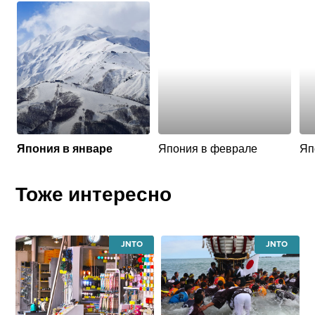
Япония в январе
Япония в феврале
Яп
Тоже интересно
JAPAN
JAPAN
NATIONAL
NATIONAL
TOURISM
TOURISM
ORGANIZATION
ORGANIZATI