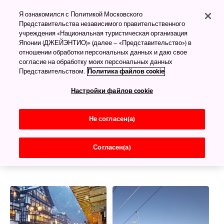
Зима в Японии
Я ознакомился с Политикой Московского
Представительства независимого правительственного
учреждения «Национальная туристическая организация
Японии (ДЖЕЙЭНТИО)» (далее – «Представительство») в
Тёплая атмосфера в холода
отношении обработки персональных данных и даю свое
согласие на обработку моих персональных данных
Ближе к зиме по всей Японии холодает. В больших
Представительством.
Политика файлов cookie
городах снег выпадает нечасто, а вот в окрестных
Настройки файлов cookie
горах (и в любом северном регионе страны) его
предостаточно.
Не согласен(а)
Оденьтесь потеплее — вас ждут снежные
фестивали, горные лыжи и сноубординг (а
Согласен(а)
потом, разумеется, отличное купание в онсэне!)