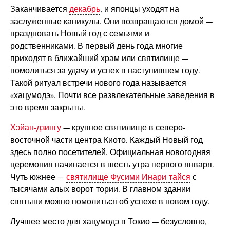
Заканчивается
декабрь
, и японцы уходят на
заслуженные каникулы. Они возвращаются домой —
праздновать Новый год с семьями и
родственниками. В первый день года многие
приходят в ближайший храм или святилище —
помолиться за удачу и успех в наступившем году.
Такой ритуал встречи нового года называется
«хацумодэ». Почти все развлекательные заведения в
это время закрыты.
Хэйан-дзингу
— крупное святилище в северо-
восточной части центра Киото. Каждый Новый год
здесь полно посетителей. Официальная новогодняя
церемония начинается в шесть утра первого января.
Чуть южнее —
святилище Фусими Инари-тайся
с
тысячами алых ворот-тории. В главном здании
святыни можно помолиться об успехе в новом году.
Лучшее место для хацумодэ в Токио — безусловно,