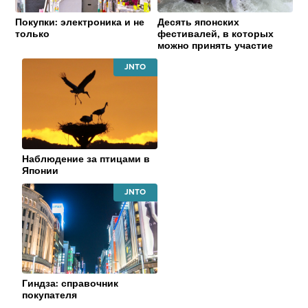
Покупки: электроника и не
Десять японских
только
фестивалей, в которых
можно принять участие
JAPAN
NATIONAL
TOURISM
ORGANIZATION
Наблюдение за птицами в
Японии
JAPAN
NATIONAL
TOURISM
ORGANIZATION
Гиндза: справочник
покупателя