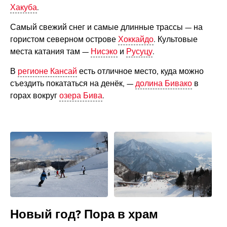
Хакуба
.
Самый свежий снег и самые длинные трассы — на
гористом северном острове
Хоккайдо
. Культовые
места катания там —
Нисэко
и
Русуцу
.
В
регионе Кансай
есть отличное место, куда можно
съездить покататься на денёк, —
долина Бивако
в
горах вокруг
озера Бива
.
Новый год? Пора в храм