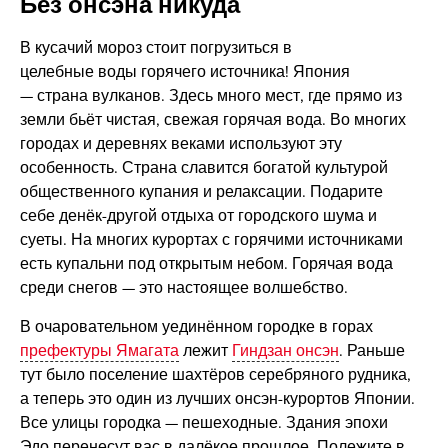
Без онсэна никуда
В кусачий мороз стоит погрузиться в
целебные воды горячего источника! Япония
— страна вулканов. Здесь много мест, где прямо из
земли бьёт чистая, свежая горячая вода. Во многих
городах и деревнях веками используют эту
особенность. Страна славится богатой культурой
общественного купания и релаксации. Подарите
себе денёк-другой отдыха от городского шума и
суеты. На многих курортах с горячими источниками
есть купальни под открытым небом. Горячая вода
среди снегов — это настоящее волшебство.
В очаровательном уединённом городке в горах
префектуры Ямагата
лежит
Гиндзан онсэн
. Раньше
тут было поселение шахтёров серебряного рудника,
а теперь это один из лучших онсэн-курортов Японии.
Все улицы городка — пешеходные. Здания эпохи
Эдо перенесут вас в далёкое прошлое. Полежите в