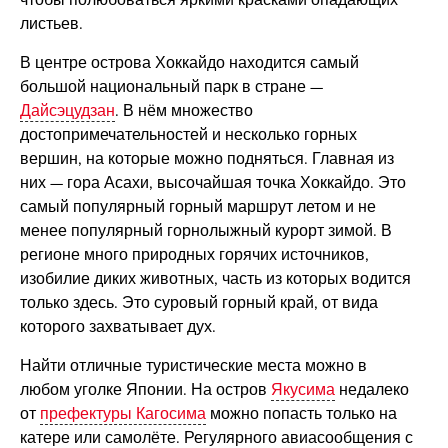
чтобы полюбоваться яркими красками опадающих
листьев.
В центре острова Хоккайдо находится самый
большой национальный парк в стране —
Дайсэцудзан
. В нём множество
достопримечательностей и несколько горных
вершин, на которые можно подняться. Главная из
них — гора Асахи, высочайшая точка Хоккайдо. Это
самый популярный горный маршрут летом и не
менее популярный горнолыжный курорт зимой. В
регионе много природных горячих источников,
изобилие диких животных, часть из которых водится
только здесь. Это суровый горный край, от вида
которого захватывает дух.
Найти отличные туристические места можно в
любом уголке Японии. На остров
Якусима
недалеко
от
префектуры Кагосима
можно попасть только на
катере или самолёте. Регулярного авиасообщения с