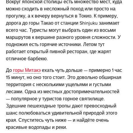
Вокруг японской столицы есть множество мест, куда
можно сходить в несложный поход или просто на
прогулку, а к вечеру вернуться в Токио. К примеру,
дорога до горы Такао от станции Shinjuku занимает
всего час. Туристы могут выбрать один из восьми
маршрутов к вершине разного уровня сложности. У
подножия есть горячие источники. Летом тут
работает открытый пивной ресторан, где жарят
отличное барбекю.
До
горы Митакэ
ехать чуть дольше — примерно 1 час
15 минут, но оно того стоит. Это довольно обширная
территория с несколькими ущельями и густыми
лесами. Одна из местных достопримечательностей
— популярное у туристов горное святилище.
Здешние пешеходные тропы дают превосходный
шанс полюбоваться удивительной природой этого
края. Спуститесь чуть ниже — и найдёте очень
красивые водопады и реки.