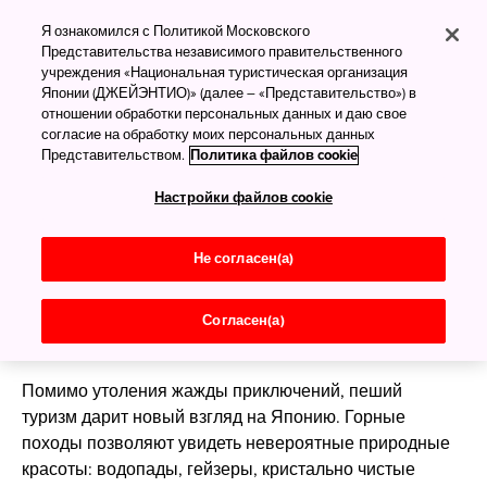
Пеший туризм в
Я ознакомился с Политикой Московского
Японии
Представительства независимого правительственного
учреждения «Национальная туристическая организация
Японии (ДЖЕЙЭНТИО)» (далее – «Представительство») в
Прогулки среди горных
отношении обработки персональных данных и даю свое
красот
согласие на обработку моих персональных данных
Представительством.
Политика файлов cookie
Из любого крупного японского города можно
Настройки файлов cookie
довольно быстро доехать до гор, так что
возможностей для пешего туризма в стране по-
Не согласен(а)
настоящему много. Выбирайте из массы вариантов
для любого уровня подготовки — от лёгких
прогулочных троп до серьёзных горных маршрутов
Согласен(а)
для сезонных восхождений и скалолазания.
Помимо утоления жажды приключений, пеший
туризм дарит новый взгляд на Японию. Горные
походы позволяют увидеть невероятные природные
красоты: водопады, гейзеры, кристально чистые