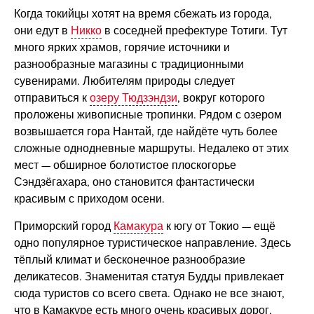
Когда токийцы хотят на время сбежать из города,
они едут в
Никко
в соседней префектуре Тотиги. Тут
много ярких храмов, горячие источники и
разнообразные магазины с традиционными
сувенирами. Любителям природы следует
отправиться к
озеру Тюдзэндзи
, вокруг которого
проложены живописные тропинки. Рядом с озером
возвышается гора Нантай, где найдёте чуть более
сложные однодневные маршруты. Недалеко от этих
мест — обширное болотистое плоскогорье
Сэндзёгахара, оно становится фантастически
красивым с приходом осени.
Приморский город
Камакура
к югу от Токио — ещё
одно популярное туристическое направление. Здесь
тёплый климат и бесконечное разнообразие
деликатесов. Знаменитая статуя Будды привлекает
сюда туристов со всего света. Однако не все знают,
что в Камакуре есть много очень красивых дорог,