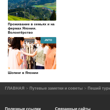
TOURISM
ORGANIZATION
Проживание в семьях и на
фермах Японии.
Волонтёрство
JAPAN
NATIONAL
TOURISM
ORGANIZATION
Шопинг в Японии
ГЛАВНАЯ
Путевые заметки и советы
Пеший тур
Полезные ссылки
Связанные сайты