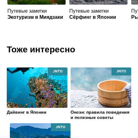
Путевые заметки
Путевые заметки
Пу
Экотуризм в Миядзаки
Сёрфинг в Японии
Ры
Тоже интересно
JAPAN
JAPAN
NATIONAL
NATIONAL
TOURISM
TOURISM
ORGANIZATION
ORGANIZATI
Дайвинг в Японии
Онсэн: правила поведения
и полезные советы
JAPAN
NATIONAL