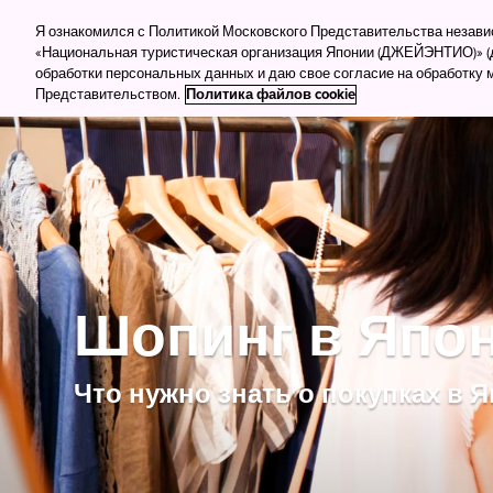
Для туркомпаний
Для прессы
Деловой тур
Я ознакомился с Политикой Московского Представительства незав
«Национальная туристическая организация Японии (ДЖЕЙЭНТИО)» (д
обработки персональных данных и даю свое согласие на обработку
Куда поеха
Представительством.
Политика файлов cookie
Шопинг в Япо
Что нужно знать о покупках в 