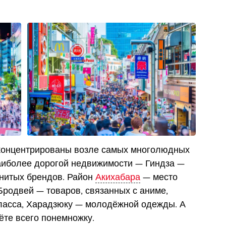
концентрированы возле самых многолюдных
наиболее дорогой недвижимости — Гиндза —
енитых брендов. Район
Акихабара
— место
Бродвей — товаров, связанных с аниме,
асса, Харадзюку — молодёжной одежды. А
ёте всего понемножку.