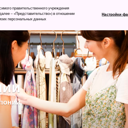
изм
исимого правительственного учреждения
алее – «Представительство») в отношении
Настройки фа
 моих персональных данных
ть
Что посмотреть
Планируем поездку
нии
Японии