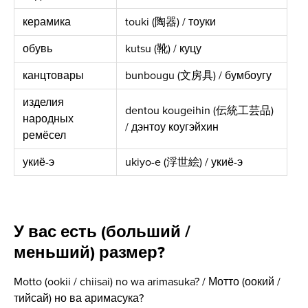
керамика
touki (陶器) / тоуки
обувь
kutsu (靴) / куцу
канцтовары
bunbougu (文房具) / бумбоугу
изделия
dentou kougeihin (伝統工芸品)
народных
/ дэнтоу коугэйхин
ремёсел
укиё-э
ukiyo-e (浮世絵) / укиё-э
У вас есть (больший /
меньший) размер?
Motto (ookii / chiisai) no wa arimasuka? / Мотто (оокий /
тийсай) но ва аримасука?