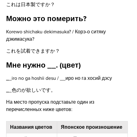
これは日本製ですか？
Можно это померить?
Korewo shichaku dekimasuka? / Корэ-о ситяку
дэкимасука?
これを試着できますか？
Мне нужно __. (цвет)
_
_iro no ga hoshii desu / __иро но га хосий дэсу
_
_色のが欲しいです。
На место пропуска подставьте один из
перечисленных ниже цветов:
Названия цветов
Японское произношение