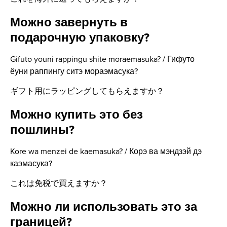
Можно завернуть в
подарочную упаковку?
Gifuto youni rappingu shite moraemasuka? / Гифуто
ёуни раппингу ситэ мораэмасука?
ギフト用にラッピングしてもらえますか？
Можно купить это без
пошлины?
Kore wa menzei de kaemasuka? / Корэ ва мэндзэй дэ
каэмасука?
これは免税で買えますか？
Можно ли использовать это за
границей?