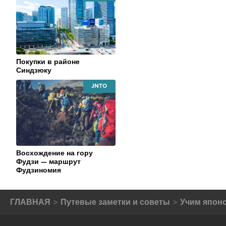
JAPAN
NATIONAL
TOURISM
ORGANIZATION
Покупки в районе
Синдзюку
JAPAN
NATIONAL
TOURISM
ORGANIZATION
Восхождение на гору
Фудзи — маршрут
Фудзиномия
ГЛАВНАЯ
Путевые заметки и советы
Учим япон