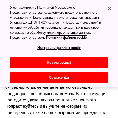
Учим японский
Я ознакомился с Политикой Московского
Представительства независимого правительственного
учреждения «Национальная туристическая организация
Японии (ДЖЕЙЭНТИО)» (далее – «Представительство») в
Путешествие по миру
отношении обработки персональных данных и даю свое
покупок: говорите по-
согласие на обработку моих персональных данных
Представительством.
Политика файлов cookie
японски
Настройки файлов cookie
В большинстве крупных универмагов и торговых
центров в больших городах есть сотрудники,
Не согласен(а)
которые немного говорят по-английски. Однако в
районах, менее популярных среди туристов, а также
Согласен(а)
в сельской местности вы можете оказаться в
ситуации, когда не найдёте англоговорящих
продавцов, способных вам помочь. В этой ситуации
пригодится даже начальное знание японского.
Попрактикуйтесь и выучите некоторые из
приведённых ниже слов и выражений, прежде чем