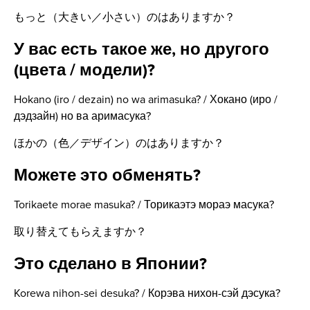
もっと（大きい／小さい）のはありますか？
У вас есть такое же, но другого
(цвета / модели)?
Hokano (iro / dezain) no wa arimasuka? / Хокано (иро /
дэдзайн) но ва аримасука?
ほかの（色／デザイン）のはありますか？
Можете это обменять?
Torikaete morae masuka? / Торикаэтэ мораэ масука?
取り替えてもらえますか？
Это сделано в Японии?
Korewa nihon-sei desuka? / Корэва нихон-сэй дэсука?