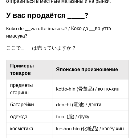
отправиться в местные магазины и на рынки.
У вас продаётся
_
___?
Koko de
_
_wa utte imasuka? / Коко дэ __ва уттэ
имасука?
ここで
_
___は売っていますか？
Примеры
Японское произношение
товаров
предметы
kotto-hin (骨董品) / котто-хин
старины
батарейки
denchi (電池) / дэнти
одежда
fuku (服) / фуку
косметика
keshou hin (化粧品) / кэсёу хин