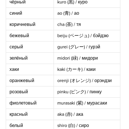
чёрный
kuro (黒) / куро
синий
ao (青) / ао
коричневый
cha (茶) / тя
бежевый
beiju (ベージュ) / бэйдзю
серый
gurei (グレー) / гурэй
зелёный
midori (緑) / мидори
хаки
kaki (カーキ) / каки
оранжевый
orenji (オレンジ) / орэндзи
розовый
pinku (ピンク) / пинку
фиолетовый
murasaki (紫) / мурасаки
красный
aka (赤) / ака
белый
shiro (白) / сиро