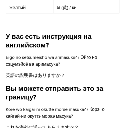
жёлтый
ki (黄) / ки
У вас есть инструкция на
английском?
Eigo no setsumeisho wa arimasuka? / Эйго но
сэцумэйсё ва аримасука?
英語の説明書はありますか？
Вы можете отправить это за
границу?
Kore wo kaigai-ni okutte morae masuka? / Корэ -о
кайгай-ни окуттэ мораэ масука?
これを海外に送ってもらえますか？