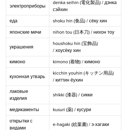
denka seihin (電化製品) / дэнка
электроприборы
сэйхин
еда
shoku hin (食品) / сёку хин
японские мечи
nihon tou (日本刀) / нихон тоу
houshoku hin (宝飾品)
украшения
/ хоусёку хин
кимоно
kimono (着物) / кимоно
kicchin youhin (キッチン用品)
кухонная утварь
/ киттин ёухин
лаковые
shikki (漆器) / сикки
изделия
медикаменты
kusuri (薬) / кусури
открытки с
e-hagaki (絵葉書) / э-хагаки
видами