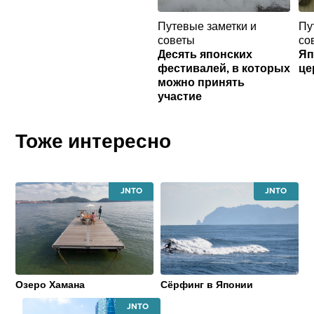
Путевые заметки и
Пу
советы
со
Десять японских
Яп
фестивалей, в которых
це
можно принять
участие
Тоже интересно
JAPAN
JAPAN
NATIONAL
NATIONAL
TOURISM
TOURISM
ORGANIZATION
ORGANIZATI
Озеро Хамана
Сёрфинг в Японии