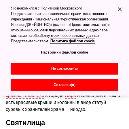
Святилища и храмы
Я ознакомился с Политикой Московского
Представительства независимого правительственного
учреждения «Национальная туристическая организация
Японии (ДЖЕЙЭНТИО)» (далее – «Представительство») в
Синтоистские святилища и
отношении обработки персональных данных и даю свое
буддийские храмы — в чём
согласие на обработку моих персональных данных
Представительством.
Политика файлов cookie
разница?
Настройки файлов cookie
Святилища строятся для проведения синтоистских
религиозных ритуалов. При входе всегда стоят
Не согласен(а)
характерные ворота тории. В храмах проводятся
буддийские религиозные ритуалы, и у входа вы
Согласен(а)
увидите ворота саммон. У больших ворот саммон в
храмах Тодай-дзи
в городе
Нара
и Сэнсо-дзи в Токио
есть красивые крыши и колонны в виде статуй
суровых хранителей храма — ниодзо.
Святилища