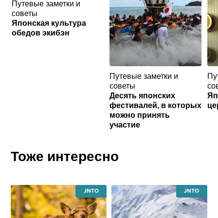
Путевые заметки и
советы
Японская культура
обедов экибэн
Путевые заметки и
Пу
советы
со
Десять японских
Яп
фестивалей, в которых
це
можно принять
участие
Тоже интересно
JAPAN
JAPAN
NATIONAL
NATIONAL
TOURISM
TOURISM