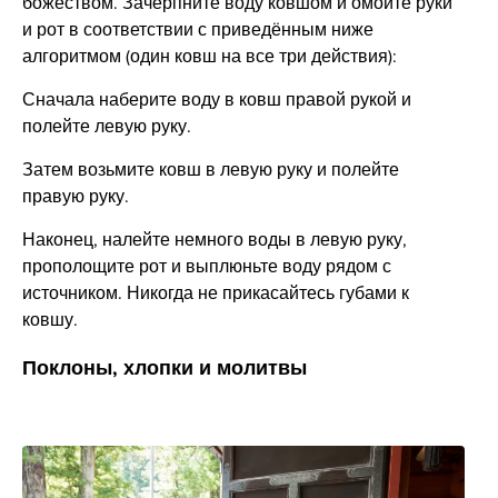
божеством. Зачерпните воду ковшом и омойте руки
и рот в соответствии с приведённым ниже
алгоритмом (один ковш на все три действия):
Сначала наберите воду в ковш правой рукой и
полейте левую руку.
Затем возьмите ковш в левую руку и полейте
правую руку.
Наконец, налейте немного воды в левую руку,
прополощите рот и выплюньте воду рядом с
источником. Никогда не прикасайтесь губами к
ковшу.
Поклоны, хлопки и молитвы