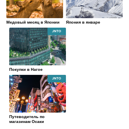
ORGANIZATION
ORGANIZATI
Медовый месяц в Японии
Япония в январе
JAPAN
NATIONAL
TOURISM
ORGANIZATION
Покупки в Нагое
JAPAN
NATIONAL
TOURISM
ORGANIZATION
Путеводитель по
магазинам Осаки