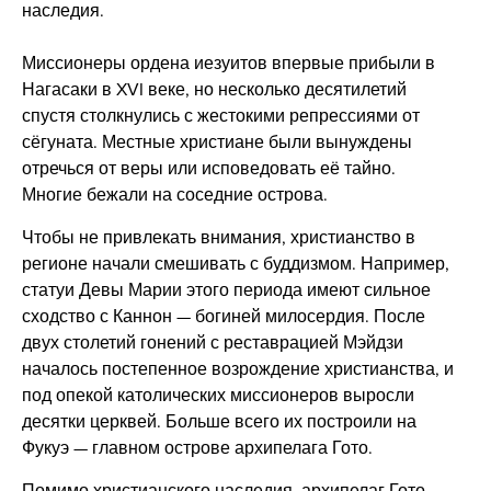
наследия.
Миссионеры ордена иезуитов впервые прибыли в
Нагасаки в XVI веке, но несколько десятилетий
спустя столкнулись с жестокими репрессиями от
сёгуната. Местные христиане были вынуждены
отречься от веры или исповедовать её тайно.
Многие бежали на соседние острова.
Чтобы не привлекать внимания, христианство в
регионе начали смешивать с буддизмом. Например,
статуи Девы Марии этого периода имеют сильное
сходство с Каннон — богиней милосердия. После
двух столетий гонений с реставрацией Мэйдзи
началось постепенное возрождение христианства, и
под опекой католических миссионеров выросли
десятки церквей. Больше всего их построили на
Фукуэ — главном острове архипелага Гото.
Помимо христианского наследия, архипелаг Гото