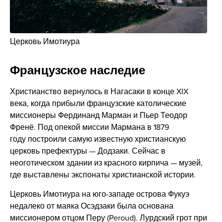
Церковь Имотиура
Французское наследие
Христианство вернулось в Нагасаки в конце XIX
века, когда прибыли французские католические
миссионеры Фердинанд Марман и Пьер Теодор
Френё. Под опекой миссии Мармана в 1879
году построили самую известную христианскую
церковь префектуры — Додзаки. Сейчас в
неоготическом здании из красного кирпича — музей,
где выставлены экспонаты христианской истории.
Церковь Имотиура на юго-западе острова Фукуэ
недалеко от маяка Осэдзаки была основана
миссионером отцом Перу (Peroud). Лурдский грот при