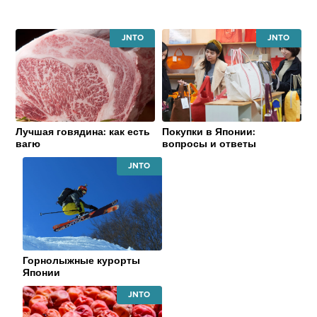
JAPAN
JAPAN
NATIONAL
NATIONAL
TOURISM
TOURISM
ORGANIZATION
ORGANIZATI
Лучшая говядина: как есть
Покупки в Японии:
вагю
вопросы и ответы
JAPAN
NATIONAL
TOURISM
ORGANIZATION
Горнолыжные курорты
Японии
JAPAN
NATIONAL