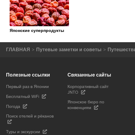
TOURISM
ORGANIZATION
Японские суперпродукты
ГЛАВНАЯ
Путевые заметки и советы
Путешестви
Полезные ссылки
Связанные сайты
Первый раз в Японии
Корпоративный сайт
JNTO
Бесплатный WiFi
Японское бюро по
Погода
конвенциям
Поиск отелей и рёканов
Туры и экскурсии