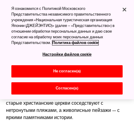
Путешествие на
острова Гото
Я ознакомился с Политикой Московского
Представительства независимого правительственного
(Нагасаки)
учреждения «Национальная туристическая организация
Японии (ДЖЕЙЭНТИО)» (далее – «Представительство») в
Увлекательные истории
отношении обработки персональных данных и даю свое
островной жизни
согласие на обработку моих персональных данных
Представительством.
Политика файлов cookie
Префектура Нагасаки на западном побережье
Настройки файлов cookie
южного острова Кюсю известна холмистой
местностью, прекрасными видами и сильным
Не согласен(а)
западным влиянием.
Примерно в 100 км к югу от Кюсю находится
Согласен(а)
архипелаг Гото (буквально — «пять островов»), где
старые христианские церкви соседствуют с
нетронутыми пляжами, а живописные пейзажи — с
яркими памятниками истории.