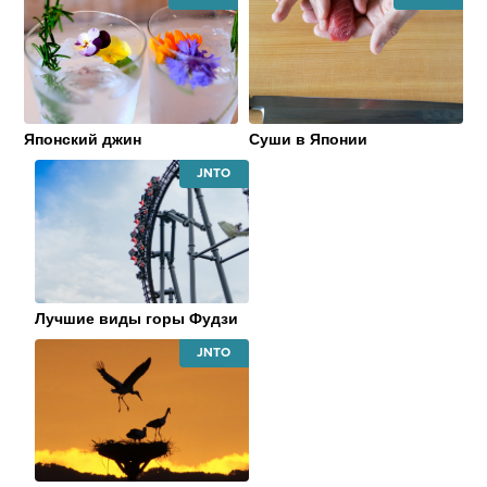
JAPAN
JAPAN
NATIONAL
NATIONAL
TOURISM
TOURISM
ORGANIZATION
ORGANIZATI
Японский джин
Суши в Японии
JAPAN
NATIONAL
TOURISM
ORGANIZATION
Лучшие виды горы Фудзи
JAPAN
NATIONAL
TOURISM
ORGANIZATION