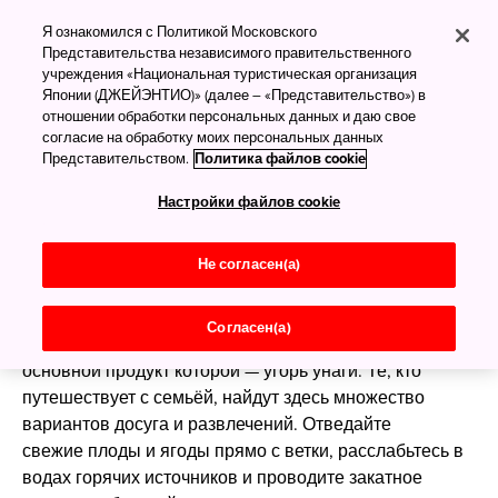
Хамамацу: живой и
Я ознакомился с Политикой Московского
яркий город цветов
Представительства независимого правительственного
учреждения «Национальная туристическая организация
Японии (ДЖЕЙЭНТИО)» (далее – «Представительство») в
Цветение круглый год
отношении обработки персональных данных и даю свое
согласие на обработку моих персональных данных
Город Хамамацу
раскинулся в самой середине
Представительством.
Политика файлов cookie
побережья
префектуры Сидзуока
. На скоростном
Настройки файлов cookie
поезде из
Токио
,
Киото
или
Осаки
сюда можно
добраться за пару часов. Здешние парки в любое
время года украшает множество ярких цветов.
Не согласен(а)
Неудивительно, что город Хамамацу стал одним из
центров садового туризма в Японии. В этом регионе
Согласен(а)
сложилась своеобразная кулинарная традиция,
основной продукт которой — угорь унаги. Те, кто
путешествует с семьёй, найдут здесь множество
вариантов досуга и развлечений. Отведайте
свежие плоды и ягоды прямо с ветки, расслабьтесь в
водах горячих источников и проводите закатное