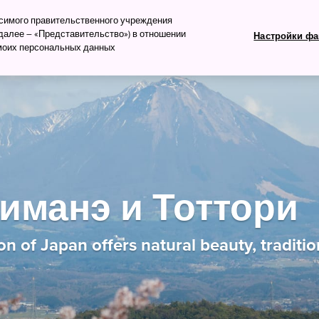
изм
исимого правительственного учреждения
алее – «Представительство») в отношении
Настройки фа
 моих персональных данных
ть
Что посмотреть
Планируем поездку
иманэ и Тоттори
on of Japan offers natural beauty, traditio