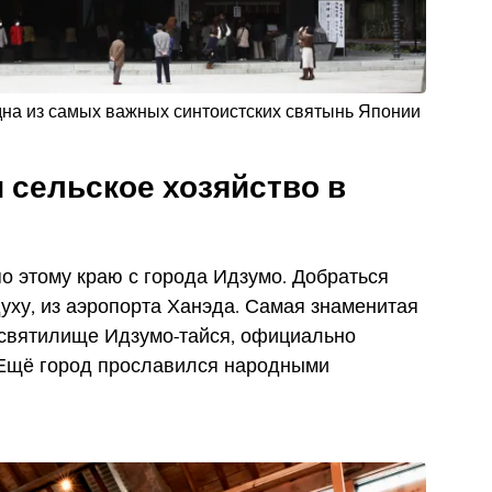
на из самых важных синтоистских святынь Японии
 сельское хозяйство в
о этому краю с города Идзумо. Добраться
духу, из аэропорта Ханэда. Самая знаменитая
 святилище Идзумо-тайся, официально
 Ещё город прославился народными