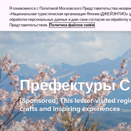
Для туркомпаний
Для прессы
Деловой тур
Я ознакомился с Политикой Московского Представительства незав
«Национальная туристическая организация Японии (ДЖЕЙЭНТИО)» (д
обработки персональных данных и даю свое согласие на обработку
Куда поеха
Представительством.
Политика файлов cookie
Префектуры С
[Sponsored] This lesser-visited regi
crafts and inspiring experiences