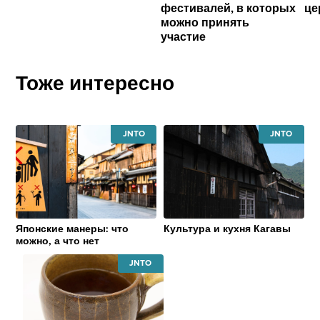
фестивалей, в которых
це
можно принять
участие
Тоже интересно
JAPAN
JAPAN
NATIONAL
NATIONAL
TOURISM
TOURISM
ORGANIZATION
ORGANIZATI
Японские манеры: что
Культура и кухня Кагавы
можно, а что нет
JAPAN
NATIONAL
TOURISM
ORGANIZATION