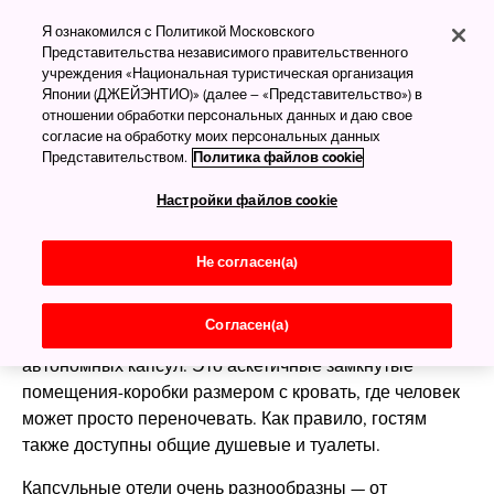
Капсульные отели
Я ознакомился с Политикой Московского
Представительства независимого правительственного
учреждения «Национальная туристическая организация
Японии (ДЖЕЙЭНТИО)» (далее – «Представительство») в
Отель Nine Hours в Сэндай, фото: Nacasa & Partners
отношении обработки персональных данных и даю свое
согласие на обработку моих персональных данных
Представительством.
Политика файлов cookie
Капсульные отели —
ночуем как японцы
Настройки файлов cookie
Хотите поездить по Японии, не слишком сильно
Не согласен(а)
ударив по кошельку? Капсульный отель — ваш
выбор. Такой необычный вид жилья представляет
Согласен(а)
собой длинные ряды небольших, полностью
автономных капсул. Это аскетичные замкнутые
помещения-коробки размером с кровать, где человек
может просто переночевать. Как правило, гостям
также доступны общие душевые и туалеты.
Капсульные отели очень разнообразны — от