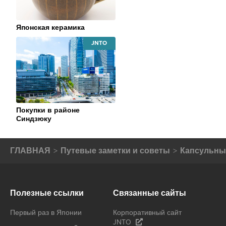
Японская керамика
JAPAN
NATIONAL
TOURISM
ORGANIZATION
Покупки в районе
Синдзюку
ГЛАВНАЯ
Путевые заметки и советы
Капсульны
Полезные ссылки
Связанные сайты
Первый раз в Японии
Корпоративный сайт
JNTO