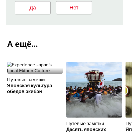
Да
Нет
А ещё...
Путевые заметки
Японская культура
обедов экибэн
Путевые заметки
Пу
Десять японских
Яп