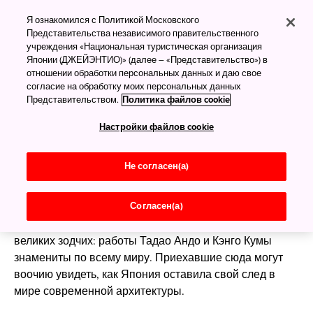
Японская архитектура
Я ознакомился с Политикой Московского
Представительства независимого правительственного
учреждения «Национальная туристическая организация
Японии (ДЖЕЙЭНТИО)» (далее – «Представительство») в
Богатая и древняя, как сама
отношении обработки персональных данных и даю свое
страна
согласие на обработку моих персональных данных
Представительством.
Политика файлов cookie
Эстетика старинных японских построек уходит
Настройки файлов cookie
корнями в Китай, а современные здания — продукт
переосмысления западных концепций в
Не согласен(а)
соответствии с японским ландшафтом и
местными требованиями. Японская архитектура, от
древних храмов до построек наших дней,
Согласен(а)
изумительна. Страна подарила миру множество
великих зодчих: работы Тадао Андо и Кэнго Кумы
знамениты по всему миру. Приехавшие сюда могут
воочию увидеть, как Япония оставила свой след в
мире современной архитектуры.