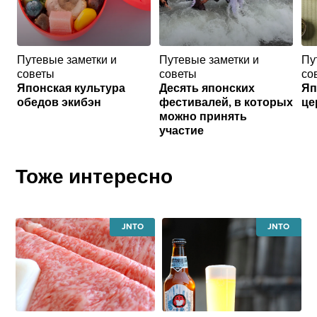
Путевые заметки и
Путевые заметки и
Пу
советы
советы
со
Японская культура
Десять японских
Яп
обедов экибэн
фестивалей, в которых
це
можно принять
участие
Тоже интересно
JAPAN
JAPAN
NATIONAL
NATIONAL
TOURISM
TOURISM
ORGANIZATION
ORGANIZATI