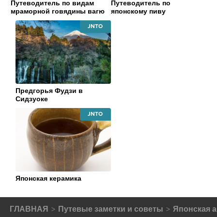
Путеводитель по видам
Путеводитель по
мраморной говядины вагю
японскому пиву
JAPAN
NATIONAL
TOURISM
ORGANIZATION
Предгорья Фудзи в
Сидзуоке
JAPAN
NATIONAL
TOURISM
ORGANIZATION
Японская керамика
ГЛАВНАЯ
Путевые заметки и советы
Японская а