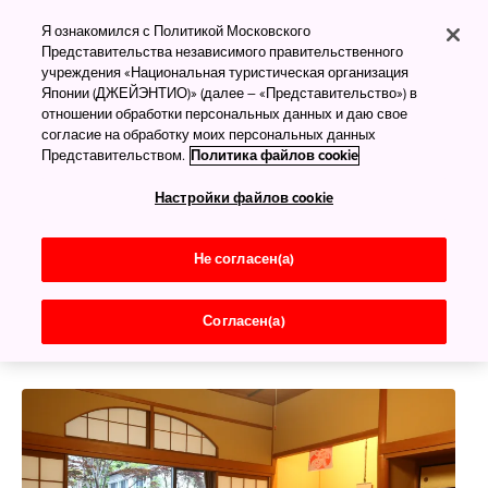
Сюкубо — проживание
Я ознакомился с Политикой Московского
в храме
Представительства независимого правительственного
учреждения «Национальная туристическая организация
Японии (ДЖЕЙЭНТИО)» (далее – «Представительство») в
Духовная Япония изнутри
отношении обработки персональных данных и даю свое
согласие на обработку моих персональных данных
Многие буддийские храмы в Японии предлагают
Представительством.
Политика файлов cookie
посетителям возможность переночевать и
Настройки файлов cookie
познакомиться с повседневной жизнью монахов —
поесть вегетарианской еды, помолиться и
помедитировать. Пребывание в японском храме —
Не согласен(а)
это мир, спокойствие и ощущение жизни в более
медленном темпе.
Согласен(а)