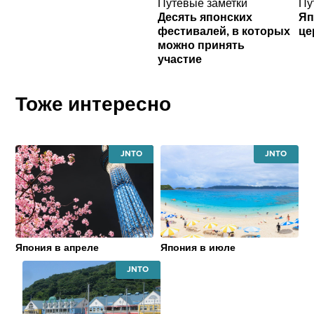
Путевые заметки
Пу
Десять японских
Яп
фестивалей, в которых
це
можно принять
участие
Тоже интересно
JAPAN
JAPAN
NATIONAL
NATIONAL
TOURISM
TOURISM
ORGANIZATION
ORGANIZATI
Япония в апреле
Япония в июле
JAPAN
NATIONAL
TOURISM
ORGANIZATION