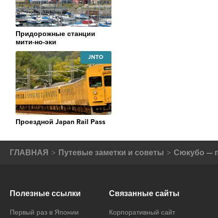
Придорожные станции
мити-но-эки
JAPAN
NATIONAL
TOURISM
ORGANIZATION
Проездной Japan Rail Pass
ГЛАВНАЯ
Путевые заметки и советы
Сюкубо — 
Полезные ссылки
Связанные сайты
Первый раз в Японии
Корпоративный сайт