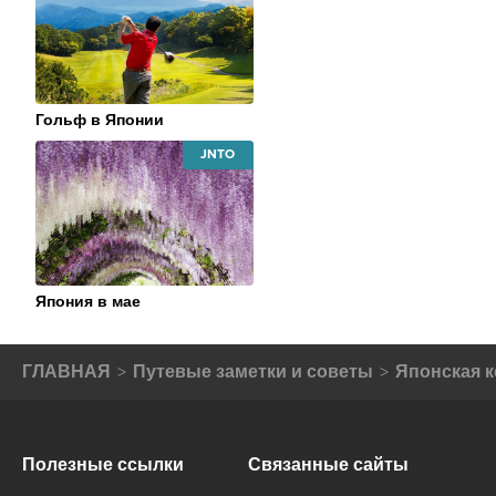
NATIONAL
TOURISM
ORGANIZATION
Гольф в Японии
JAPAN
NATIONAL
TOURISM
ORGANIZATION
Япония в мае
ГЛАВНАЯ
Путевые заметки и советы
Японская 
Полезные ссылки
Связанные сайты