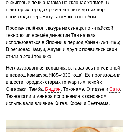
обжиговые печи анагама на склонах холмов. В
некоторых городах ремесленники до сих пор
производят керамику таким же способом.
Простая зелёная глазурь из свинца по китайской
технологии времён династии Тан начала
использоваться в Японии в период Хэйан (794–1185).
В регионах Камуи, Ацуми и других появились свои
стили в этой технике.
Неглазурованная керамика оставалась популярной
в период Камакура (1185–1333 года). Её производили
в шести городах «старых гончарных печей»:
Сигараки, Тамба,
Бидзэн
, Токонамэ, Этидзэн и
Сэто
.
Технологии и манера исполнения в основном
испытывали влияние Китая, Кореи и Вьетнама.