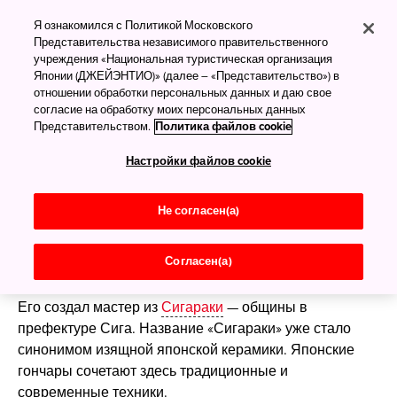
Японская керамика
Я ознакомился с Политикой Московского
Представительства независимого правительственного
учреждения «Национальная туристическая организация
Японии (ДЖЕЙЭНТИО)» (далее – «Представительство») в
Глиняная посуда как
отношении обработки персональных данных и даю свое
отражение японской
согласие на обработку моих персональных данных
Представительством.
Политика файлов cookie
истории
Настройки файлов cookie
Полупрозрачная глазурь застыла неровными
потёками на шершавой поверхности чашки.
Не согласен(а)
Розоватые брызги рассыпаны по белоснежной
основе...
Согласен(а)
Это изделие названо «Цветущая сакура на снегу».
Его создал мастер из
Сигараки
— общины в
префектуре Сига. Название «Сигараки» уже стало
синонимом изящной японской керамики. Японские
гончары сочетают здесь традиционные и
современные техники.