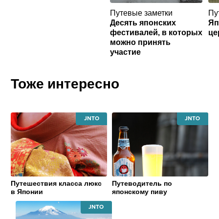
Путевые заметки
Пу
Десять японских
Яп
фестивалей, в которых
це
можно принять
участие
Тоже интересно
JAPAN
JAPAN
NATIONAL
NATIONAL
TOURISM
TOURISM
ORGANIZATION
ORGANIZATI
Путешествия класса люкс
Путеводитель по
в Японии
японскому пиву
JAPAN