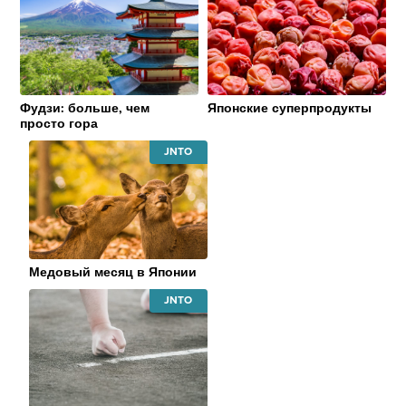
JAPAN
JAPAN
NATIONAL
NATIONAL
TOURISM
TOURISM
ORGANIZATION
ORGANIZATI
Фудзи: больше, чем
Японские суперпродукты
просто гора
JAPAN
NATIONAL
TOURISM
ORGANIZATION
Медовый месяц в Японии
JAPAN
NATIONAL
TOURISM
ORGANIZATION