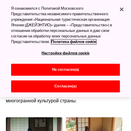
Погружение в
Я ознакомился с Политикой Московского
культуру Японии
Представительства независимого правительственного
учреждения «Национальная туристическая организация
Японии (ДЖЕЙЭНТИО)» (далее – «Представительство») в
Знакомство с культурным
отношении обработки персональных данных и даю свое
наследием
согласие на обработку моих персональных данных
Представительством.
Политика файлов cookie
Даже те гости Японии, кто не очень хорошо говорит
Настройки файлов cookie
по-японски (или вообще не владеет языком), могут
оценить практически всё богатство японской
Не согласен(а)
культуры. Попробуйте создать цветочную
композицию, примерить кимоно или принять участие
в древней церемонии — так вы и научитесь чему-то
Согласен(а)
новому, и ближе познакомитесь с
многогранной культурой страны.