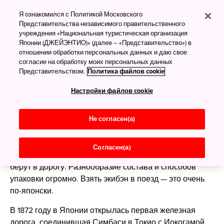
Японская культура
Я ознакомился с Политикой Московского
обедов экибэн
Представительства независимого правительственного
учреждения «Национальная туристическая организация
Японии (ДЖЕЙЭНТИО)» (далее – «Представительство») в
Лучшие блюда в дорогу
отношении обработки персональных данных и даю свое
согласие на обработку моих персональных данных
Представительством.
Политика файлов cookie
Настройки файлов cookie
Японию связывает воедино обширная
железнодорожная сеть ультрасовременных
синкансэнов и комфортабельных местных поездов.
Не согласен(а)
Этот транспорт очень востребован, а в сочетании с
традиционной кухней даже породил особую культуру
Согласен(а)
питания. Экибэн — это обеды в коробке, которые
берут в дорогу. Разнообразие состава и способов
упаковки огромно. Взять экибэн в поезд — это очень
по-японски.
В 1872 году в Японии открылась первая железная
дорога, соединившая Симбаси в Токио с Иокогамой.