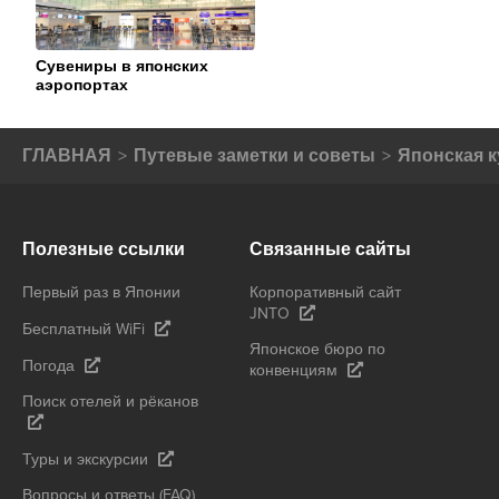
Сувениры в японских
аэропортах
ГЛАВНАЯ
Путевые заметки и советы
Японская к
Полезные ссылки
Связанные сайты
Первый раз в Японии
Корпоративный сайт
JNTO
Бесплатный WiFi
Японское бюро по
Погода
конвенциям
Поиск отелей и рёканов
Туры и экскурсии
Вопросы и ответы (FAQ)