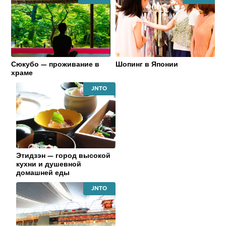
JAPAN
JAPAN
NATIONAL
NATIONAL
TOURISM
TOURISM
ORGANIZATION
ORGANIZATI
Сюкубо — проживание в
Шопинг в Японии
храме
JAPAN
NATIONAL
TOURISM
ORGANIZATION
Этидзэн — город высокой
кухни и душевной
домашней еды
JAPAN
NATIONAL
TOURISM
ORGANIZATION