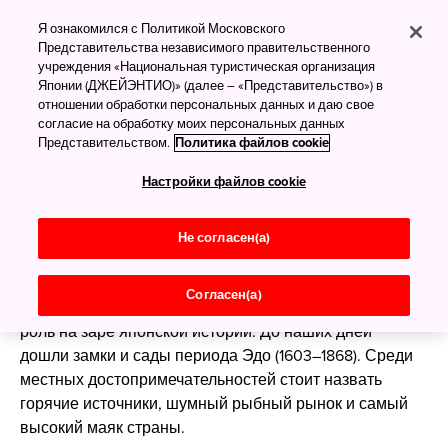
исторические,
культурные и
Я ознакомился с Политикой Московского
Представительства независимого правительственного
природные секреты
учреждения «Национальная туристическая организация
Японии (ДЖЕЙЭНТИО)» (далее – «Представительство») в
Великолепные пейзажи и
Японии
отношении обработки персональных данных и даю свое
восхитительные
согласие на обработку моих персональных данных
Представительством.
Политика файлов cookie
морепродукты
Настройки файлов cookie
Партнёрский материал
Не согласен(а)
Древняя и новейшая история соединяются на
живописном полуострове Симанэ в юго-западной
Согласен(а)
части острова Хонсю. Этот регион сыграл большую
роль на заре японской истории. До наших дней
дошли замки и сады периода Эдо (1603–1868). Среди
местных достопримечательностей стоит назвать
горячие источники, шумный рыбный рынок и самый
высокий маяк страны.