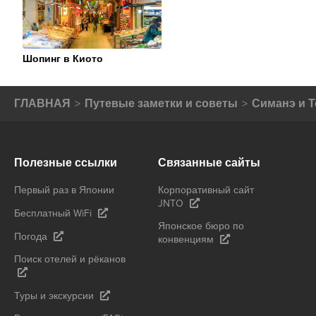
ORGANIZATION
Шопинг в Киото
ГЛАВНАЯ
Путевые заметки и советы
Симанэ и Т
Полезные ссылки
Связанные сайты
Первый раз в Японии
Корпоративный сайт
JNTO
Бесплатный WiFi
Японское бюро по
Погода
конвенциям
Поиск отелей и рёканов
Туры и экскурсии