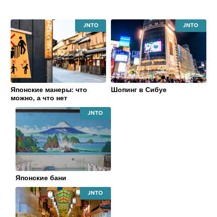
JAPAN
JAPAN
NATIONAL
NATIONAL
TOURISM
TOURISM
ORGANIZATION
ORGANIZATI
Японские манеры: что
Шопинг в Сибуе
можно, а что нет
JAPAN
NATIONAL
TOURISM
ORGANIZATION
Японские бани
JAPAN
NATIONAL
TOURISM