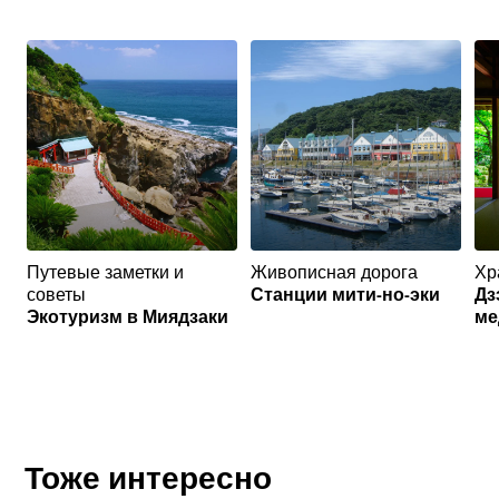
Путевые заметки и
Живописная дорога
Хр
советы
Станции мити-но-эки
Дз
Экотуризм в Миядзаки
ме
Тоже интересно