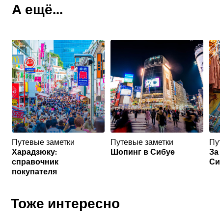
А ещё...
Путевые заметки
Путевые заметки
Пу
Харадзюку:
Шопинг в Сибуе
За
справочник
Си
покупателя
Тоже интересно