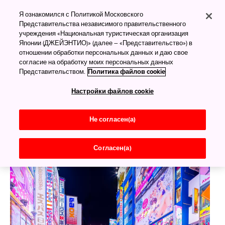
Покупки: электроника
Я ознакомился с Политикой Московского
и не только
Представительства независимого правительственного
учреждения «Национальная туристическая организация
Японии (ДЖЕЙЭНТИО)» (далее – «Представительство») в
Япония — мировой центр
отношении обработки персональных данных и даю свое
электроники
согласие на обработку моих персональных данных
Представительством.
Политика файлов cookie
В Японии можно купить всё что угодно. Здесь есть
Настройки файлов cookie
магазины на любой вкус: от многоэтажных
гипермаркетов электроники и бытовой техники до
Не согласен(а)
скидочных лавочек с товарами по 100 иен. Что бы вы
ни искали, найдёте. Главное, чтобы сил на шопинг
хватило.
Согласен(а)