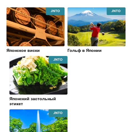
JAPAN
JAPAN
NATIONAL
NATIONAL
TOURISM
TOURISM
ORGANIZATION
ORGANIZATI
Японское виски
Гольф в Японии
JAPAN
NATIONAL
TOURISM
ORGANIZATION
Японский застольный
этикет
JAPAN
NATIONAL
TOURISM
ORGANIZATION