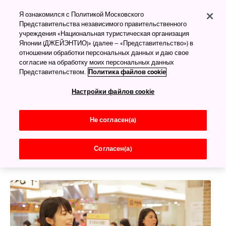
Путеводитель по
фудкортам в японских
Я ознакомился с Политикой Московского
Представительства независимого правительственного
супермаркетах
учреждения «Национальная туристическая организация
Японии (ДЖЕЙЭНТИО)» (далее – «Представительство») в
Лабиринт вкусов и запахов
отношении обработки персональных данных и даю свое
согласие на обработку моих персональных данных
На цокольных этажах ведущих японских
Представительством.
Политика файлов cookie
супермаркетов находится множество магазинчиков
Настройки файлов cookie
еды с огромным выбором деликатесов и блюд для
настоящих гурманов. Такие помещения называют
«дэпатика», и обычно в них можно попасть напрямую
Не согласен(а)
с железнодорожных станций. Сюда хорошо
приходить в дождливые дни.
Согласен(а)