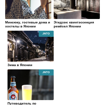
TOURISM
TOURISM
ORGANIZATION
ORGANIZATI
Минсюку, гостевые дома и
Этидзэн: квинтэссенция
хостелы в Японии
ремёсел Японии
JAPAN
NATIONAL
TOURISM
ORGANIZATION
Зима в Японии
JAPAN
NATIONAL
TOURISM
ORGANIZATION
Путеводитель по