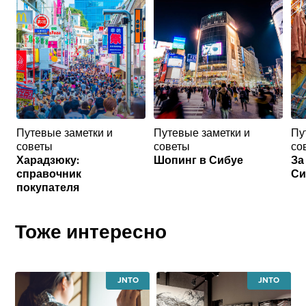
Путевые заметки и
Путевые заметки и
Пу
советы
советы
со
Харадзюку:
Шопинг в Сибуе
За
справочник
Си
покупателя
Тоже интересно
JAPAN
JAPAN
NATIONAL
NATIONAL